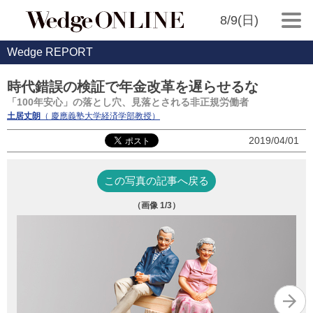
8/9(日)
Wedge REPORT
時代錯誤の検証で年金改革を遅らせるな
「100年安心」の落とし穴、見落とされる非正規労働者
土居丈朗
（ 慶應義塾大学経済学部教授）
2019/04/01
この写真の記事へ戻る
（画像
1
/3）
（