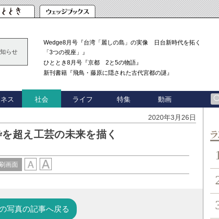
Wedge8月号『台湾「麗しの島」の実像 日台新時代を拓く
知らせ
「3つの視座」』
ひととき8月号『京都 2と5の物語』
新刊書籍『飛鳥・藤原に隠された古代宮都の謎』
ジネス
ライフ
特集
動画
社会
2020年3月26日
枠を超え工芸の未来を描く
ン
刷画面
の写真の記事へ戻る