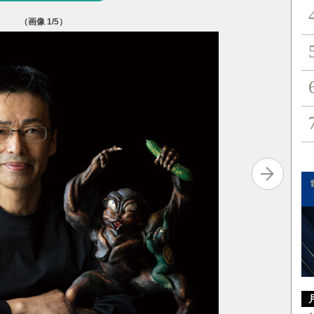
（画像
1
/5）
花尽くし