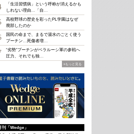
「生活習慣病」という呼称が消えるかも
4
しれない理由…「自…
高校野球の歴史を彩ったPL学園はなぜ
・花鳥蒔絵 宝珠型九段組み盃 （Φ68mm×H73mm）
5
廃部したのか
国民の命まで、まるで湯水のごとく使う
6
プーチン…死傷者増…
“劣勢”プーチンがベラルーシ軍の参戦へ
7
圧力、それでも独…
»もっと見る
月刊「Wedge」