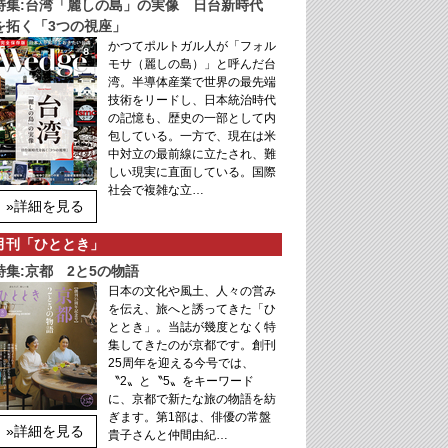
特集:台湾「麗しの島」の実像 日台新時代
を拓く「3つの視座」
かつてポルトガル人が「フォル
モサ（麗しの島）」と呼んだ台
湾。半導体産業で世界の最先端
技術をリードし、日本統治時代
の記憶も、歴史の一部として内
包している。一方で、現在は米
中対立の最前線に立たされ、難
しい現実に直面している。国際
社会で複雑な立…
»詳細を見る
月刊「ひととき」
特集:京都 2と5の物語
日本の文化や風土、人々の営み
を伝え、旅へと誘ってきた「ひ
ととき」。当誌が幾度となく特
集してきたのが京都です。創刊
25周年を迎える今号では、
〝2〟と〝5〟をキーワード
に、京都で新たな旅の物語を紡
ぎます。第1部は、俳優の常盤
»詳細を見る
貴子さんと仲間由紀…