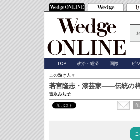
お
TOP
政治・経済
国際
ビ
この熱き人々
若宮隆志・漆芸家――伝統の
吉永みち子
印
こ