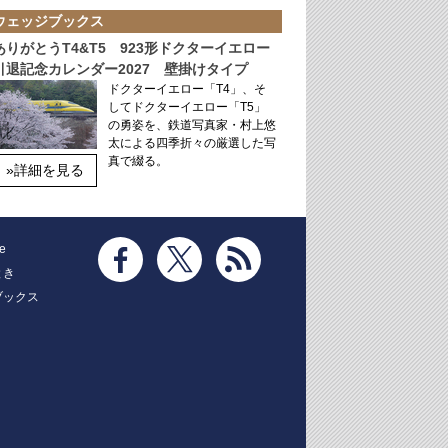
ウェッジブックス
ありがとうT4&T5 923形ドクターイエロー
引退記念カレンダー2027 壁掛けタイプ
ドクターイエロー「T4」、そ
してドクターイエロー「T5」
の勇姿を、鉄道写真家・村上悠
太による四季折々の厳選した写
真で綴る。
»詳細を見る
e
とき
ブックス