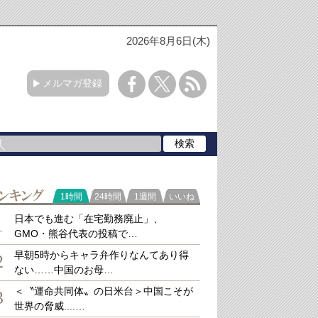
2026年8月6日(木)
メルマガ登録
ラ
1時間
24時間
1週間
いいね
キング
日本でも進む「在宅勤務廃止」、
1
GMO・熊谷代表の投稿で…
早朝5時からキャラ弁作りなんてあり得
2
ない……中国のお母…
＜〝運命共同体〟の日米台＞中国こそが
3
世界の脅威....…