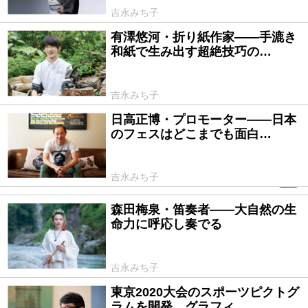
吉永みち子
有澤悠河・折り紙作家――手漉き
2019/12/25
和紙で生み出す超絶技巧の…
吉永みち子
日高正博・プロモーター――日本
2019/11/25
のフェスはどこまでも面白…
吉永みち子
PR
森田梅泉・笛奏者――大自然の生
2019/10/24
命力に呼応し奏でる
吉永みち子
東京2020大会のスポーツピクトグ
2019/09/25
ラムを開発、グラフィ…