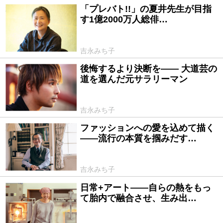
「プレバト!!」の夏井先生が目指
2019/05/23
す1億2000万人総俳…
吉永みち子
後悔するより決断を―― 大道芸の
2019/04/25
道を選んだ元サラリーマン
吉永みち子
ファッションへの愛を込めて描く
2019/03/26
――流行の本質を掴みだす…
吉永みち子
日常+アート――自らの熱をもっ
2019/02/25
て胎内で融合させ、生み出…