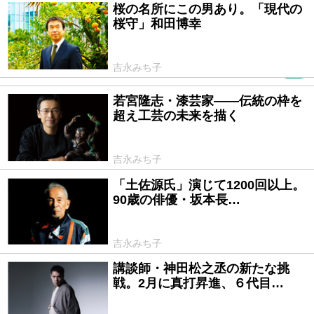
桜の名所にこの男あり。「現代の
2020/04/23
桜守」和田博幸
吉永みち子
PR
若宮隆志・漆芸家――伝統の枠を
2020/03/26
超え工芸の未来を描く
吉永みち子
「土佐源氏」演じて1200回以上。
2020/02/26
90歳の俳優・坂本長…
吉永みち子
講談師・神田松之丞の新たな挑
2020/01/23
戦。2月に真打昇進、６代目…