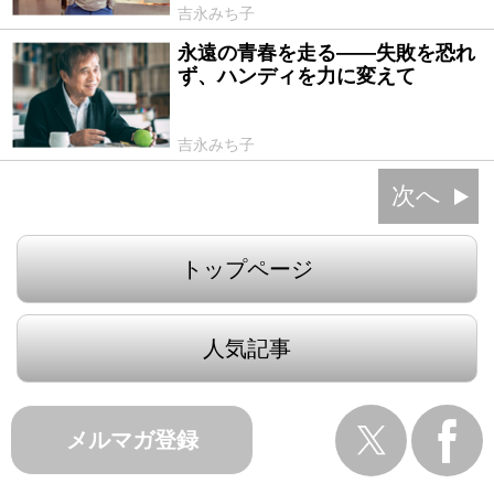
吉永みち子
永遠の青春を走る――失敗を恐れ
2019/01/24
ず、ハンディを力に変えて
吉永みち子
次へ
トップページ
人気記事
メルマガ登録