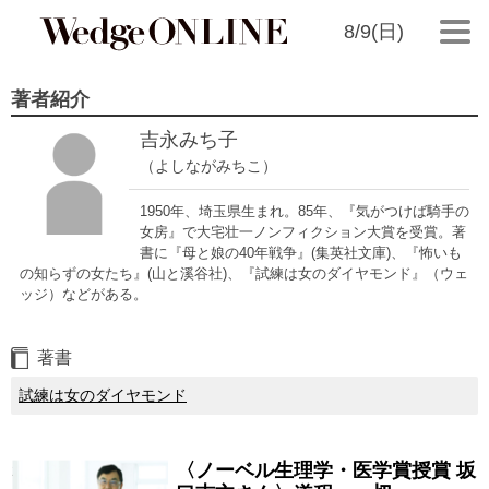
8/9(日)
著者紹介
吉永みち子
（よしながみちこ）
1950年、埼玉県生まれ。85年、『気がつけば騎手の
女房』で大宅壮一ノンフィクション大賞を受賞。著
書に『母と娘の40年戦争』(集英社文庫)、『怖いも
の知らずの女たち』(山と溪谷社)、『試練は女のダイヤモンド』（ウェ
ッジ）などがある。
著書
試練は女のダイヤモンド
〈ノーベル生理学・医学賞授賞 坂
2025/10/08