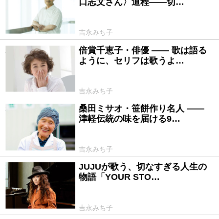
口志文さん〉道程――切…
吉永みち子
倍賞千恵子・俳優 ―― 歌は語る
2020/07/27
ように、セリフは歌うよ…
吉永みち子
桑田ミサオ・笹餅作り名人 ――
2020/06/25
津軽伝統の味を届ける9…
吉永みち子
JUJUが歌う、切なすぎる人生の
2020/05/25
物語「YOUR STO…
吉永みち子