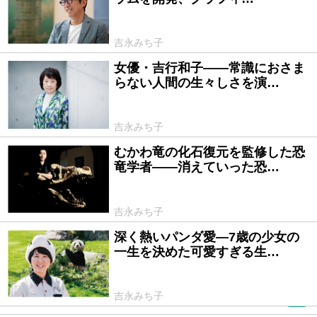
吉永みち子
女優・吉行和子――常識におさま
2019/08/23
らない人間の生々しさを演…
吉永みち子
むかわ竜の化石復元を監修した恐
2019/07/26
竜学者――消えていった恐…
吉永みち子
深く熱いパンダ愛―7歳の少女の
2019/06/25
一生を決めた可愛すぎる生…
吉永みち子
PR