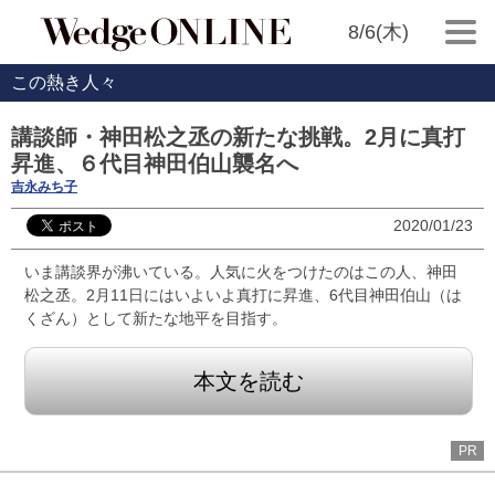
8/6(木)
この熱き人々
講談師・神田松之丞の新たな挑戦。2月に真打
昇進、６代目神田伯山襲名へ
吉永みち子
2020/01/23
いま講談界が沸いている。人気に火をつけたのはこの人、神田
松之丞。2月11日にはいよいよ真打に昇進、6代目神田伯山（は
くざん）として新たな地平を目指す。
本文を読む
PR