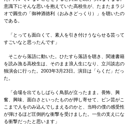
意識下にそんな思いを抱えていた高校生が、たまたまラジ
オで圓生の「御神酒徳利（おみきどっくり）」を聴いたの
である。
「とっても面白くて、素人を引き付けうならせる芸って
すごいなと思ったんです」
そこから落語に動いた。ひたすら落語を聴き、関連書籍
を読み漁る高校生は、そのまま浪人生になり、立川談志の
独演会に行った。2003年3月23日。演目は「らくだ」だっ
た。
「会場を出てもしばらく鳥肌が立ったまま。畏怖、興
奮、興味、面白さといったものが押し寄せて、ピン芸がこ
こまで人をのみ込んでしまえるのかと、当時の僕の感受性
が弾けるほど圧倒的な衝撃を受けました。一生の支えにな
る衝撃だったと思います」