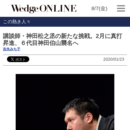
8/7(金)
この熱き人々
講談師・神田松之丞の新たな挑戦。2月に真打
昇進、６代目神田伯山襲名へ
吉永みち子
2020/01/23