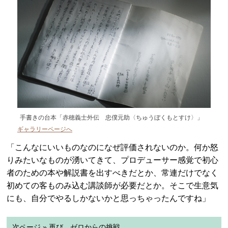
手書きの台本「赤穂義士外伝 忠僕元助〈ちゅうぼくもとすけ〉」
ギャラリーページへ
「こんなにいいものなのになぜ評価されないのか。何か怒
りみたいなものが湧いてきて、プロデューサー感覚で初心
者のための本や解説書を出すべきだとか、常連だけでなく
初めての客ものみ込む講談師が必要だとか。そこで生意気
にも、自分でやるしかないかと思っちゃったんですね」
次ページ » 再び、ゼロからの挑戦