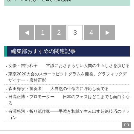
前
1
2
3
4
次
へ
へ
編集部おすすめの関連記事
女優・吉行和子――常識におさまらない人間の生々しさを演じる
東京2020大会のスポーツピクトグラムを開発、グラフィックデ
ザイナー・廣村正彰
森田梅泉・笛奏者――大自然の生命力に呼応し奏でる
日高正博・プロモーター――日本のフェスはどこまでも面白くな
る
有澤悠河・折り紙作家――手漉き和紙で生み出す超絶技巧のドラ
ゴン
PR