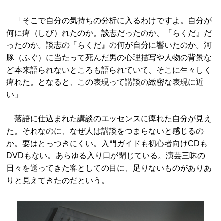
「そこで自分の気持ちの分析に入るわけですよ。自分が
何に痺（しび）れたのか。談志だったのか、『らくだ』だ
ったのか。談志の『らくだ』の何が自分に響いたのか。河
豚（ふぐ）に当たって死んだ男の心理描写や人物の背景な
ど本来語られないところも語られていて、そこに生々しく
痺れた。となると、この表現って講談の緻密な表現に近
い」
落語に仕込まれた講談のエッセンスに痺れた自分が見え
た。それなのに、なぜ人は講談をつまらないと感じるの
か。要はとっつきにくい。入門ガイドも初心者向けCDも
DVDもない。あらゆる入り口が閉じている。演芸三昧の
日々を送ってきた客としての目に、足りないものがありあ
りと見えてきたのだという。