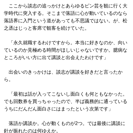
ここから談志の追っかけとあらゆるピン芸を観に行く大
学時代に突入する。そこまで落語に心が動いているのなら
落語界に入門という道があっても不思議ではない。が、松
之丞はじっと客席で観客を続けていた。
「永久就職するわけですから。本当に好きなのか、向い
ているのか見極める時間がほしいじゃないですか。臆病な
ところがいい方に出て講談と出会えたわけです」
出会いのきっかけは、談志が講談を好きだと言ったか
ら。
「最初は話が入ってこないし面白くも何ともなかった。
でも回数券を買っちゃったので、半ば義務的に通っている
うちにだんだん面白さにはまったという次第です」
落語か講談か。心が動くものが2つ。では最後に講談に
針が振れたのは何ゆえか。