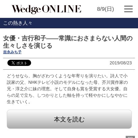
8/9(日)
この熱き人々
女優・吉行和子――常識におさまらない人間の
生々しさを演じる
吉永みち子
2019/08/23
どうせなら、胸がざわつくような年寄りを演りたい。詩人で小
説家の父、NHKテレビ小説のモデルになった母、芥川賞作家の
兄・淳之介に妹の理恵。そして自身も賞を受賞する大女優。自
らの足で立ち、しつかりとした軸を持って軽やかにしなやかに
生きていく。
本文を読む