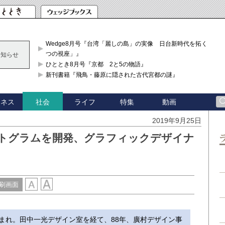
Wedge8月号『台湾「麗しの島」の実像 日台新時代を拓く「3
つの視座」』
お知らせ
ひととき8月号『京都 2と5の物語』
新刊書籍『飛鳥・藤原に隠された古代宮都の謎』
ジネス
ライフ
特集
動画
社会
2019年9月25日
クトグラムを開発、グラフィックデザイナ
刷画面
生まれ。田中一光デザイン室を経て、88年、廣村デザイン事