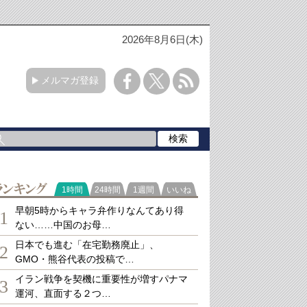
2026年8月6日(木)
メルマガ登録
ランキング
1時間
24時間
1週間
いいね
早朝5時からキャラ弁作りなんてあり得
1
ない……中国のお母…
日本でも進む「在宅勤務廃止」、
2
GMO・熊谷代表の投稿で…
イラン戦争を契機に重要性が増すパナマ
3
運河、直面する２つ…