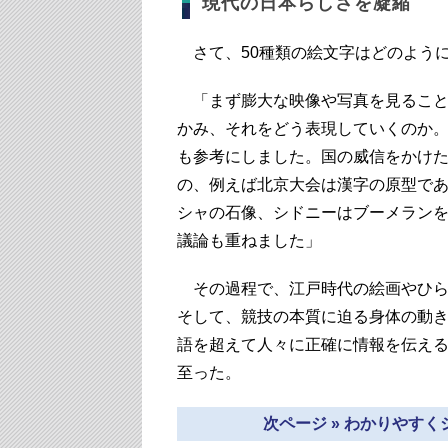
現代の日本らしさを凝縮
さて、50種類の絵文字はどのよう
「まず膨大な映像や写真を見ること
かみ、それをどう表現していくのか
も参考にしました。国の威信をかけ
の、例えば北京大会は漢字の原型で
シャの石像、シドニーはブーメラン
議論も重ねました」
その過程で、江戸時代の絵画やひら
そして、競技の本質に迫る身体の動
語を超えて人々に正確に情報を伝え
至った。
次ページ » わかりやす