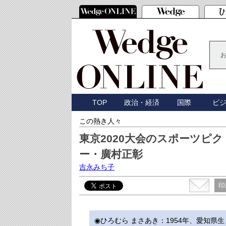
TOP
政治・経済
国際
ビ
この熱き人々
東京2020大会のスポーツピ
ー・廣村正彰
吉永みち子
印
◉ひろむら まさあき
：1954年、愛知県