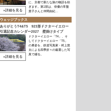
に、京都で新たな旅の物語を紡
ぎます。第1部は、俳優の常盤
»詳細を見る
貴子さんと仲間由紀…
ウェッジブックス
ありがとうT4&T5 923形ドクターイエロー
引退記念カレンダー2027 壁掛けタイプ
ドクターイエロー「T4」、そ
してドクターイエロー「T5」
の勇姿を、鉄道写真家・村上悠
太による四季折々の厳選した写
真で綴る。
»詳細を見る