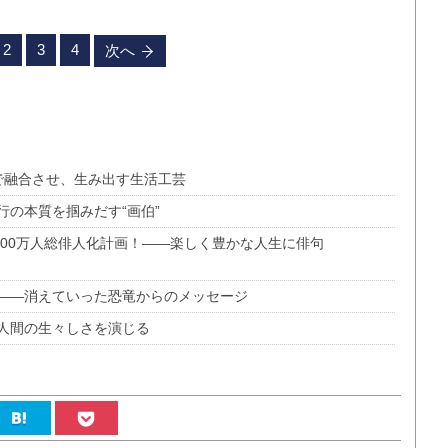
2
3
4
次へ
で融合させ、生み出す生活工芸
の本質を掴みだす“画伯”
2000万人総俳人化計画！――楽しく豊かな人生に俳句
――消えていった恐竜からのメッセージ
人間の生々しさを演じる