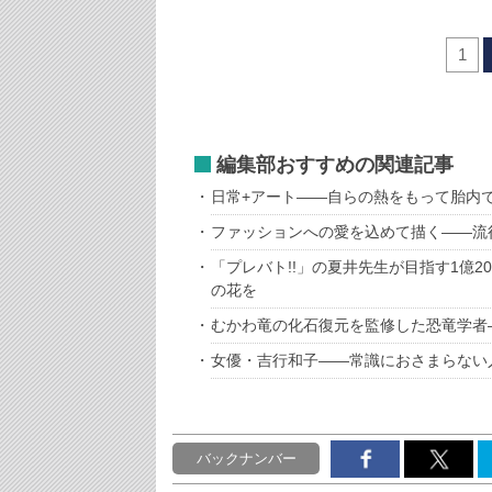
1
編集部おすすめの関連記事
日常+アート――自らの熱をもって胎内
ファッションへの愛を込めて描く――流行
「プレバト!!」の夏井先生が目指す1億
の花を
むかわ竜の化石復元を監修した恐竜学者
女優・吉行和子――常識におさまらない
バックナンバー