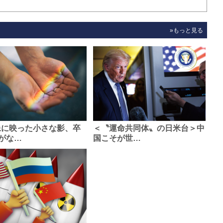
»もっと見る
像に映った小さな影、卒
＜〝運命共同体〟の日米台＞中
がな…
国こそが世…