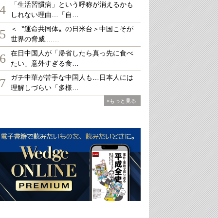
「生活習慣病」という呼称が消えるかも
4
しれない理由…「自…
＜〝運命共同体〟の日米台＞中国こそが
5
世界の脅威....…
在日中国人が「帰省したら真っ先に食べ
6
たい」意外すぎる食…
ガチ中華が苦手な中国人も…日本人には
7
理解しづらい「多様…
»もっと見る