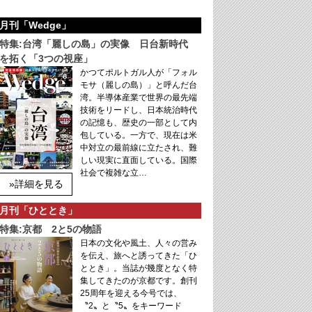
月刊「Wedge」
特集:台湾「麗しの島」の実像 日台新時代
を拓く「3つの視座」
かつてポルトガル人が「フォル
モサ（麗しの島）」と呼んだ台
湾。半導体産業で世界の最先端
技術をリードし、日本統治時代
の記憶も、歴史の一部として内
包している。一方で、現在は米
中対立の最前線に立たされ、難
しい現実に直面している。国際
社会で複雑な立…
»詳細を見る
月刊「ひととき」
特集:京都 2と5の物語
日本の文化や風土、人々の営み
を伝え、旅へと誘ってきた「ひ
ととき」。当誌が幾度となく特
集してきたのが京都です。創刊
25周年を迎える今号では、
〝2〟と〝5〟をキーワード