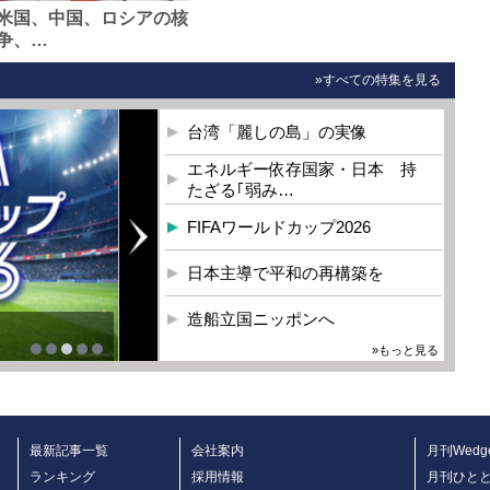
米国、中国、ロシアの核
争、…
»すべての特集を見る
台湾「麗しの島」の実像
エネルギー依存国家・日本 持
たざる｢弱み…
FIFAワールドカップ2026
日本主導で平和の再構築を
造船立国ニッポンへ
»もっと見る
最新記事一覧
会社案内
月刊Wedg
ランキング
採用情報
月刊ひと