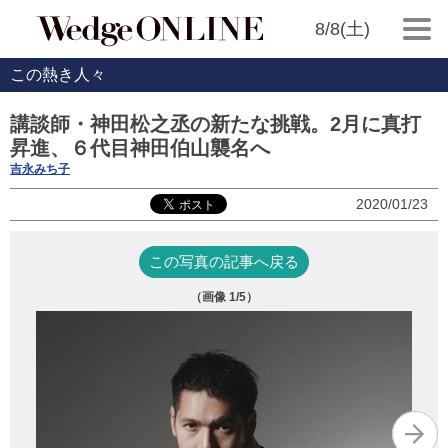
8/8(土)
この熱き人々
講談師・神田松之丞の新たな挑戦。2月に真打
昇進、６代目神田伯山襲名へ
吉永みち子
2020/01/23
この写真の記事へ戻る
（画像
1
/5）