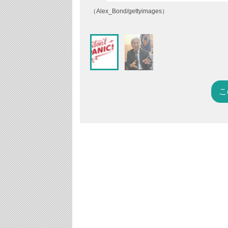
（Alex_Bond/gettyimages）
こ