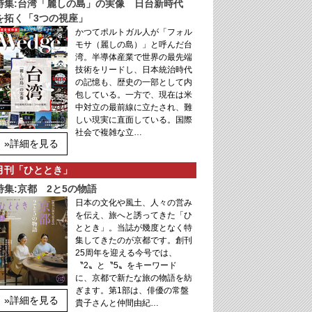
特集:台湾「麗しの島」の実像 日台新時代
を拓く「3つの視座」
かつてポルトガル人が「フォル
モサ（麗しの島）」と呼んだ台
湾。半導体産業で世界の最先端
技術をリードし、日本統治時代
の記憶も、歴史の一部として内
包している。一方で、現在は米
中対立の最前線に立たされ、難
しい現実に直面している。国際
社会で複雑な立…
»詳細を見る
月刊「ひととき」
特集:京都 2と5の物語
日本の文化や風土、人々の営み
を伝え、旅へと誘ってきた「ひ
ととき」。当誌が幾度となく特
集してきたのが京都です。創刊
25周年を迎える今号では、
〝2〟と〝5〟をキーワード
に、京都で新たな旅の物語を紡
ぎます。第1部は、俳優の常盤
»詳細を見る
貴子さんと仲間由紀…