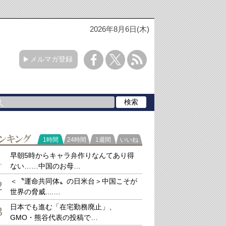
2026年8月6日(木)
メルマガ登録
ラ
1時間
24時間
1週間
いいね
キング
早朝5時からキャラ弁作りなんてあり得
1
ない……中国のお母…
＜〝運命共同体〟の日米台＞中国こそが
2
世界の脅威....…
日本でも進む「在宅勤務廃止」、
3
GMO・熊谷代表の投稿で…