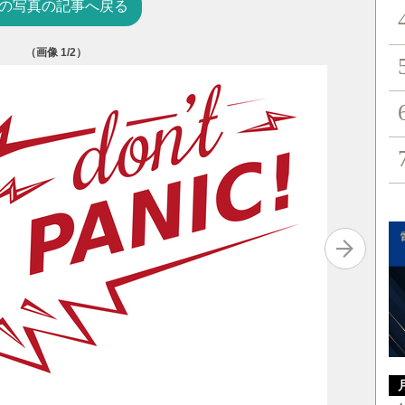
の写真の記事へ戻る
（画像
1
/2）
坂元 昇
政府給費
ー製薬臨