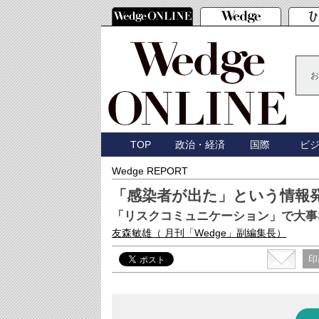
お
TOP
政治・経済
国際
ビ
Wedge REPORT
「感染者が出た」という情報
「リスクコミュニケーション」で大事
友森敏雄
（ 月刊「Wedge」副編集長）
印