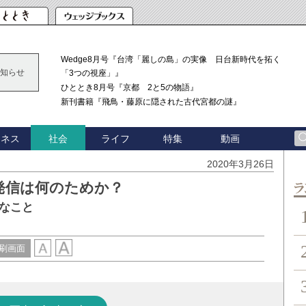
Wedge8月号『台湾「麗しの島」の実像 日台新時代を拓く
知らせ
「3つの視座」』
ひととき8月号『京都 2と5の物語』
新刊書籍『飛鳥・藤原に隠された古代宮都の謎』
ジネス
ライフ
特集
動画
社会
2020年3月26日
発信は何のためか？
ン
なこと
刷画面