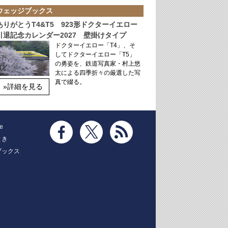
ウェッジブックス
ありがとうT4&T5 923形ドクターイエロー
引退記念カレンダー2027 壁掛けタイプ
ドクターイエロー「T4」、そ
してドクターイエロー「T5」
の勇姿を、鉄道写真家・村上悠
太による四季折々の厳選した写
真で綴る。
»詳細を見る
e
とき
ブックス