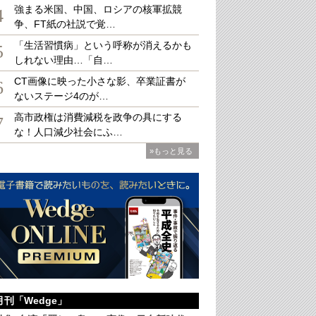
強まる米国、中国、ロシアの核軍拡競
4
争、FT紙の社説で覚…
「生活習慣病」という呼称が消えるかも
5
しれない理由…「自…
（さかもと・のぼる）1978年横浜市立大学医学部医学科卒業、大阪大学大学院医学
留学生・リヨン神経病院・リヨン大学病理学教室。ニューヨーク市立ベルビュー病
CT画像に映った小さな影、卒業証書が
6
床統括部長を経て、川崎市中原保健所主幹。その後、ロンドン大学衛生熱帯医学大学院
ないステージ4のが…
高市政権は消費減税を政争の具にする
7
な！人口減少社会にふ…
»もっと見る
月刊「Wedge」