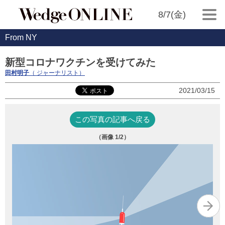
8/7(金)
From NY
新型コロナワクチンを受けてみた
田村明子
（ ジャーナリスト）
2021/03/15
この写真の記事へ戻る
（画像
1
/2）
接