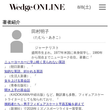
8/8(土)
著者紹介
田村明子
（たむら・あきこ）
ジャーナリスト
盛岡市生まれ。1977年米国に単身留学し、1980年
から現在までニューヨーク在住。著書に『
ニューヨーカーに学ぶ軽く見られない英語
』（朝日新書）、『
知的な英語、好かれる英語
』（生活人新書）、『
女を上げる英会話
』（青春出版社）、『
聞き上手の英会話
』（KADOKAWA/中経出版）など。翻訳書も多数。フィギュアスケー
トライターとしても知られており、『
挑戦者たち－男子フィギュアスケート平昌五輪を超えて
』（
新潮社）で2018年ミズノスポーツライター賞受賞。