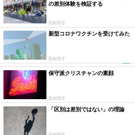
の差別体験を検証する
田村明子
新型コロナワクチンを受けてみた
2021/03/15
田村明子
PR
保守派クリスチャンの素顔
2021/02/14
田村明子
「区別は差別ではない」の理論
2020/12/27
田村明子