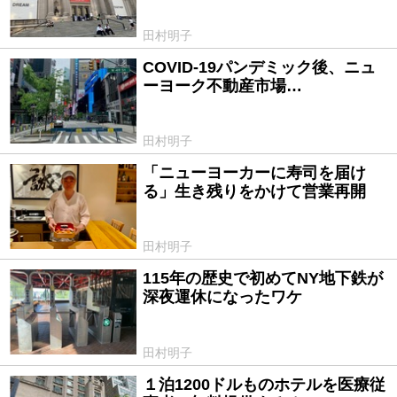
田村明子
COVID-19パンデミック後、ニュ
2020/07/29
ーヨーク不動産市場…
田村明子
「ニューヨーカーに寿司を届け
2020/06/14
る」生き残りをかけて営業再開
田村明子
115年の歴史で初めてNY地下鉄が
2020/05/09
深夜運休になったワケ
田村明子
１泊1200ドルものホテルを医療従
2020/04/15