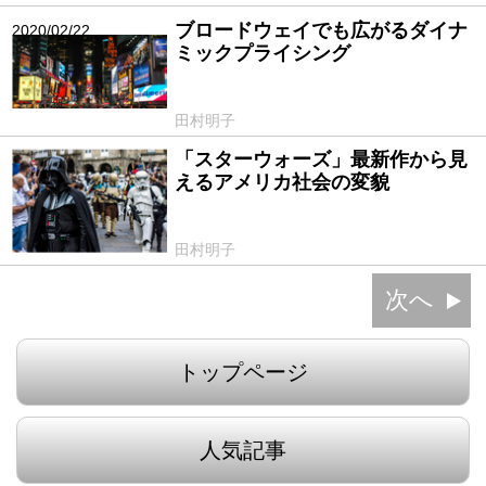
ブロードウェイでも広がるダイナ
2020/02/22
ミックプライシング
田村明子
「スターウォーズ」最新作から見
2020/01/25
えるアメリカ社会の変貌
田村明子
次へ
トップページ
人気記事