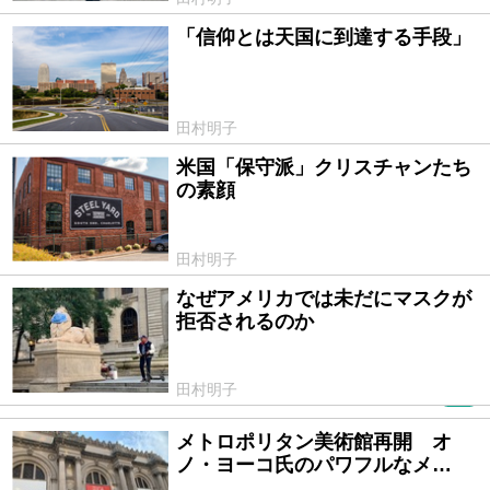
「信仰とは天国に到達する手段」
2020/11/23
田村明子
米国「保守派」クリスチャンたち
2020/10/28
の素顔
田村明子
なぜアメリカでは未だにマスクが
2020/09/27
拒否されるのか
田村明子
PR
メトロポリタン美術館再開 オ
2020/09/03
ノ・ヨーコ氏のパワフルなメ…