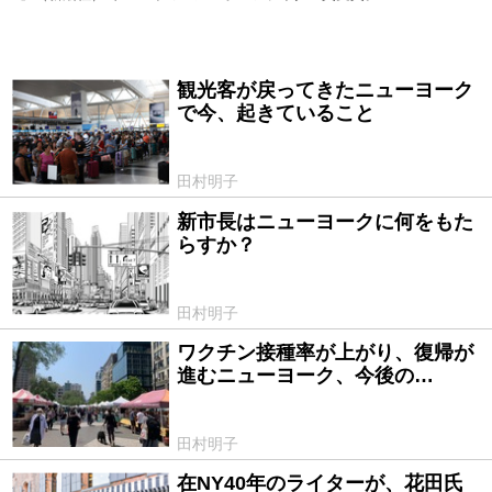
観光客が戻ってきたニューヨーク
2022/07/14
で今、起きていること
田村明子
新市長はニューヨークに何をもた
2021/07/30
らすか？
田村明子
ワクチン接種率が上がり、復帰が
2021/06/11
進むニューヨーク、今後の…
田村明子
在NY40年のライターが、花田氏
2021/04/21