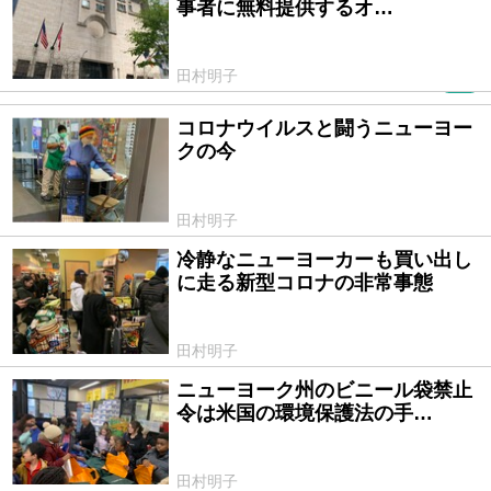
事者に無料提供するオ…
田村明子
PR
コロナウイルスと闘うニューヨー
2020/04/09
クの今
田村明子
冷静なニューヨーカーも買い出し
2020/03/16
に走る新型コロナの非常事態
田村明子
ニューヨーク州のビニール袋禁止
2020/02/29
令は米国の環境保護法の手…
田村明子