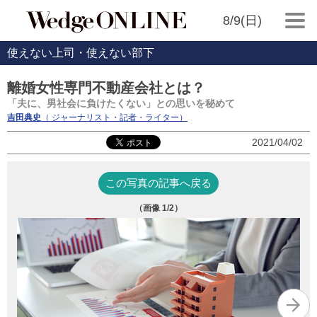
8/9(日)
使えない上司・使えない部下
離婚女性専門不動産会社とは？
「夫に、男社会に負けたくない」との思いを秘めて
吉田典史
（ ジャーナリスト・記者・ライター）
2021/04/02
この写真の記事へ戻る
（画像
1
/2）
緑