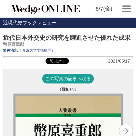
8/7(金)
近現代史ブックレビュー
近代日本外交史の研究を躍進させた優れた成果
幣原喜重郎
筒井清忠
（ 帝京大学学術顧問）
2021/05/17
この写真の記事へ戻る
（画像
1
/3）
幣
国
熊