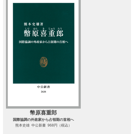
幣原喜重郎
国際協調の外政家から占領期の首相へ
熊本史雄 中公新書 968円（税込）