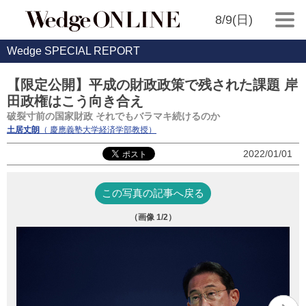
8/9(日)
Wedge SPECIAL REPORT
【限定公開】平成の財政政策で残された課題 岸
田政権はこう向き合え
破裂寸前の国家財政 それでもバラマキ続けるのか
土居丈朗
（ 慶應義塾大学経済学部教授）
2022/01/01
この写真の記事へ戻る
（画像
1
/2）