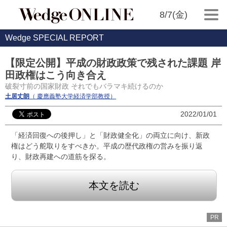
8/7(金)
Wedge SPECIAL REPORT
【限定公開】平成の財政政策で残された課題 岸
田政権はこう向き合え
破裂寸前の国家財政 それでもバラマキ続けるのか
土居丈朗
（ 慶應義塾大学経済学部教授）
2022/01/01
「経済回復への後押し」と「財政健全化」の両立に向け、新政
権はどう舵取りをすべきか。平成の歴代政権の営みを振り返
り、財政再建への道筋を探る。
本文を読む
PR