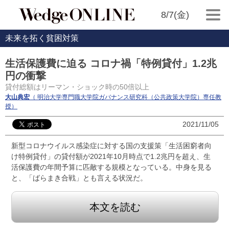
8/7(金)
未来を拓く貧困対策
生活保護費に迫る コロナ禍「特例貸付」1.2兆
円の衝撃
貸付総額はリーマン・ショック時の50倍以上
大山典宏
（ 明治大学専門職大学院ガバナンス研究科（公共政策大学院）専任教
授）
2021/11/05
新型コロナウイルス感染症に対する国の支援策「生活困窮者向
け特例貸付」の貸付額が2021年10月時点で1.2兆円を超え、生
活保護費の年間予算に匹敵する規模となっている。中身を見る
と、「ばらまき合戦」とも言える状況だ。
本文を読む