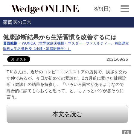
8/9(日)
家庭医の日常
健康診断結果から生活習慣を改善するには
葛西龍樹
（ WONCA〈世界家庭医機構〉マスター・ファカルティー、福島県立
医科大学名誉教授〈地域・家庭医療学〉）
2021/09/25
T.K.さんは、近所のコンビニエンスストアの店長で、挨拶を交わ
す仲であるが、今日が初めての受診だ。2カ月前に受けた健康診
断（健診）の結果を持参し、「いろいろ異常があるようなので
総合的に診てもらおうと思って」と、ちょっとバツが悪そうに
言う。
本文を読む
PR