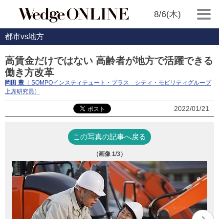
8/6(木)
都市vs地方
高賃金だけではない 高齢者が地方で活躍できる
働き方改革
岡田 豊
（ SOMPOインスティテュート・プラス シティ・モビリティグループ
上席研究員）
2022/01/21
この写真の記事へ戻る
（画像
1
/3）
写