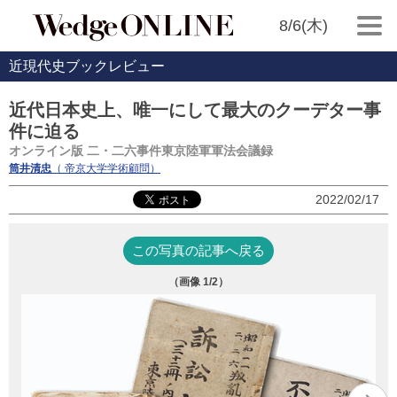
8/6(木)
近現代史ブックレビュー
近代日本史上、唯一にして最大のクーデター事
件に迫る
オンライン版 二・二六事件東京陸軍軍法会議録
筒井清忠
（ 帝京大学学術顧問）
2022/02/17
この写真の記事へ戻る
（画像
1
/2）