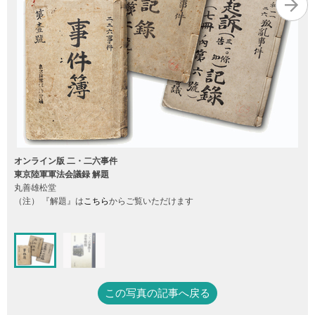
オンライン版 二・二六事件
東京陸軍軍法会議録 解題
丸善雄松堂
（注） 『解題』は
こちら
からご覧いただけます
この写真の記事へ戻る