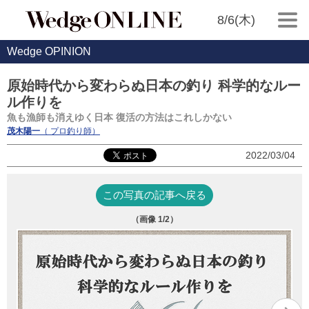
8/6(木)
Wedge OPINION
原始時代から変わらぬ日本の釣り 科学的なルー
ル作りを
魚も漁師も消えゆく日本 復活の方法はこれしかない
茂木陽一
（ プロ釣り師）
2022/03/04
この写真の記事へ戻る
（画像
1
/2）
YO