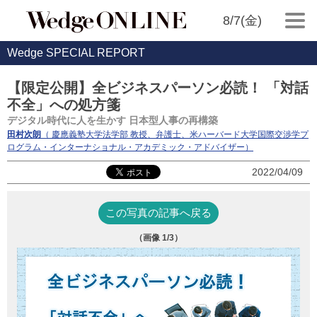
8/7(金)
Wedge SPECIAL REPORT
【限定公開】全ビジネスパーソン必読！ 「対話
不全」への処方箋
デジタル時代に人を生かす 日本型人事の再構築
田村次朗
（ 慶應義塾大学法学部 教授、弁護士、米ハーバード大学国際交渉学プ
ログラム・インターナショナル・アカデミック・アドバイザー）
2022/04/09
この写真の記事へ戻る
（画像
1
/3）
田