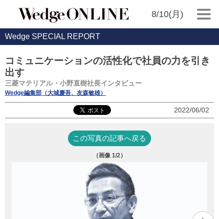
8/10(月)
Wedge SPECIAL REPORT
コミュニケーションの活性化で社員の力を引き
出す
三菱マテリアル・小野直樹社長インタビュー
Wedge編集部（大城慶吾、友森敏雄）
2022/06/02
この写真の記事へ戻る
（画像
1
/2）
回