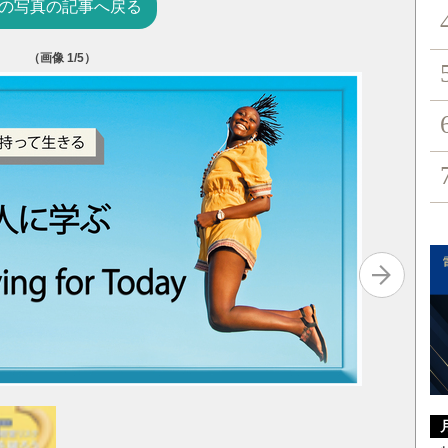
の写真の記事へ戻る
（画像
1
/5）
チョンキ
アングラ
小川さや
春秋社 2