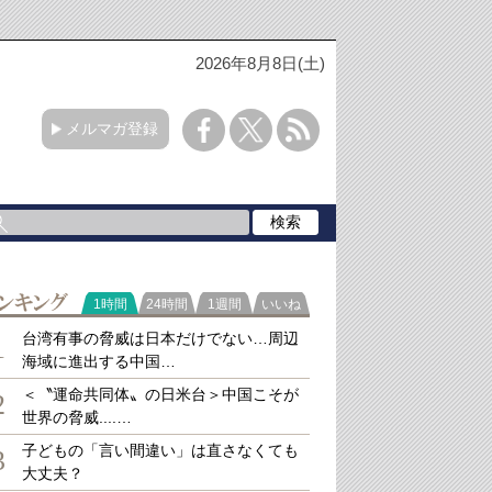
2026年8月8日(土)
メルマガ登録
ラ
1時間
24時間
1週間
いいね
キング
台湾有事の脅威は日本だけでない…周辺
1
海域に進出する中国…
＜〝運命共同体〟の日米台＞中国こそが
2
世界の脅威....…
子どもの「言い間違い」は直さなくても
3
大丈夫？