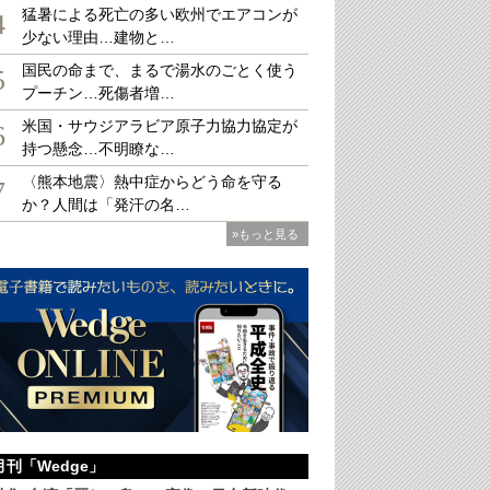
猛暑による死亡の多い欧州でエアコンが
4
少ない理由…建物と…
国民の命まで、まるで湯水のごとく使う
5
プーチン…死傷者増…
ンマンションのボスは知っている
経済の人類学
米国・サウジアラビア原子力協力協定が
6
か（著）
持つ懸念…不明瞭な…
200円（税込）
〈熊本地震〉熱中症からどう命を守る
7
か？人間は「発汗の名…
»もっと見る
月刊「Wedge」