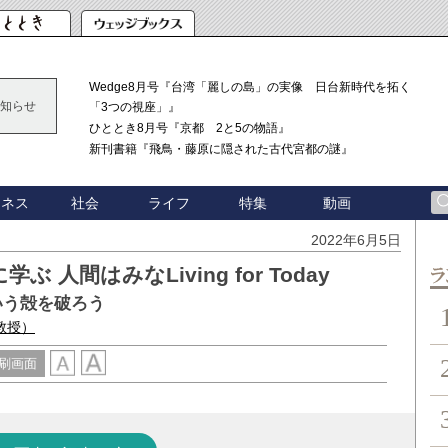
Wedge8月号『台湾「麗しの島」の実像 日台新時代を拓く
知らせ
「3つの視座」』
ひととき8月号『京都 2と5の物語』
新刊書籍『飛鳥・藤原に隠された古代宮都の謎』
ジネス
社会
ライフ
特集
動画
2022年6月5日
人間はみなLiving for Today
ン
いう殻を破ろう
教授）
刷画面