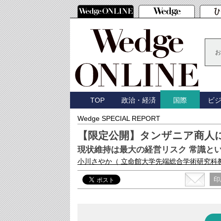
お
TOP
政治・経済
ビ
国際
Wedge SPECIAL REPORT
【限定公開】タンザニア商人に学ぶ 
現状維持は最大の経営リスク 常識と
小川さやか
（ 立命館大学先端総合学術研究科
印