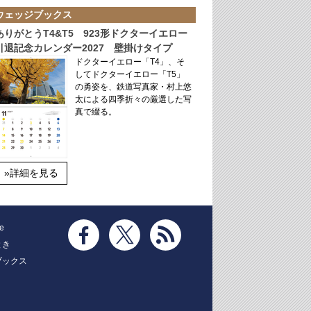
ウェッジブックス
ありがとうT4&T5 923形ドクターイエロー
引退記念カレンダー2027 壁掛けタイプ
ドクターイエロー「T4」、そ
してドクターイエロー「T5」
の勇姿を、鉄道写真家・村上悠
太による四季折々の厳選した写
真で綴る。
»詳細を見る
e
とき
ブックス