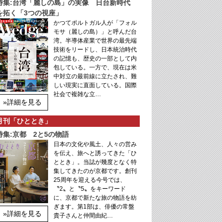
特集:台湾「麗しの島」の実像 日台新時代
を拓く「3つの視座」
かつてポルトガル人が「フォル
モサ（麗しの島）」と呼んだ台
湾。半導体産業で世界の最先端
技術をリードし、日本統治時代
の記憶も、歴史の一部として内
包している。一方で、現在は米
中対立の最前線に立たされ、難
しい現実に直面している。国際
社会で複雑な立…
»詳細を見る
月刊「ひととき」
特集:京都 2と5の物語
日本の文化や風土、人々の営み
を伝え、旅へと誘ってきた「ひ
ととき」。当誌が幾度となく特
集してきたのが京都です。創刊
25周年を迎える今号では、
〝2〟と〝5〟をキーワード
に、京都で新たな旅の物語を紡
ぎます。第1部は、俳優の常盤
»詳細を見る
貴子さんと仲間由紀…