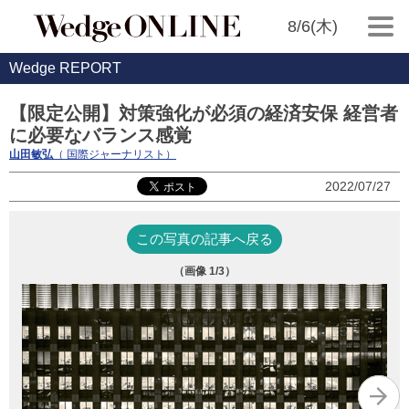
8/6(木)
Wedge REPORT
【限定公開】対策強化が必須の経済安保 経営者
に必要なバランス感覚
山田敏弘
（ 国際ジャーナリスト）
2022/07/27
この写真の記事へ戻る
（画像
1
/3）
（