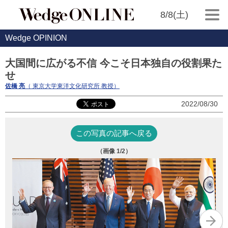
8/8(土)
Wedge OPINION
大国間に広がる不信 今こそ日本独自の役割果た
せ
佐橋 亮
（ 東京大学東洋文化研究所 教授）
2022/08/30
この写真の記事へ戻る
（画像
1
/2）
東
「