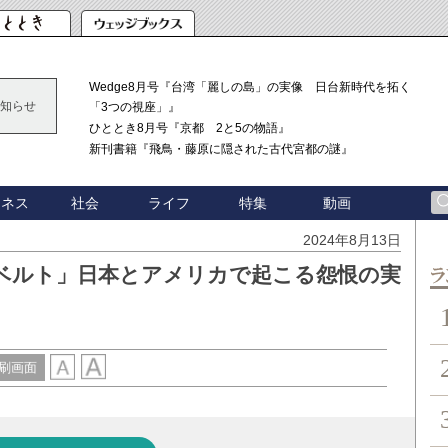
Wedge8月号『台湾「麗しの島」の実像 日台新時代を拓く
知らせ
「3つの視座」』
ひととき8月号『京都 2と5の物語』
新刊書籍『飛鳥・藤原に隠された古代宮都の謎』
ジネス
社会
ライフ
特集
動画
2024年8月13日
ベルト」日本とアメリカで起こる怨恨の実
ン
刷画面