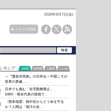
2026年8月7日(金)
メルマガ登録
ラ
1時間
24時間
1週間
いいね
キング
＜〝運命共同体〟の日米台＞中国こそが
1
世界の脅威....…
日本でも進む「在宅勤務廃止」、
2
GMO・熊谷代表の投稿で…
〈熊本地震〉熱中症からどう命を守る
3
か？人間は「発汗の名…