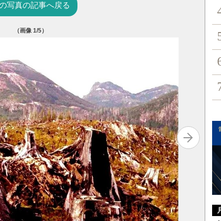
の写真の記事へ戻る
（画像
1
/5）
「赤い金塊