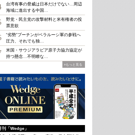
台湾有事の脅威は日本だけでない…周辺
4
海域に進出する中国…
野党・民主党の攻撃材料と米有権者の投
5
票意欲
」を次々と伐採していったかつての開拓者たち（ilbusca/gettyimages）
“劣勢”プーチンがベラルーシ軍の参戦へ
6
圧力、それでも独…
米国・サウジアラビア原子力協力協定が
7
持つ懸念…不明瞭な…
»もっと見る
月刊「Wedge」