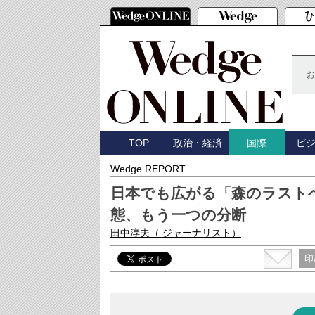
お
TOP
政治・経済
ビ
国際
Wedge REPORT
日本でも広がる「森のラスト
態、もう一つの分断
田中淳夫
（ ジャーナリスト）
印