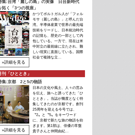
特集:台湾「麗しの島」の実像 日台新時代
を拓く「3つの視座」
かつてポルトガル人が「フォル
モサ（麗しの島）」と呼んだ台
湾。半導体産業で世界の最先端
技術をリードし、日本統治時代
の記憶も、歴史の一部として内
包している。一方で、現在は米
中対立の最前線に立たされ、難
しい現実に直面している。国際
社会で複雑な立…
»詳細を見る
月刊「ひととき」
特集:京都 2と5の物語
日本の文化や風土、人々の営み
を伝え、旅へと誘ってきた「ひ
ととき」。当誌が幾度となく特
集してきたのが京都です。創刊
25周年を迎える今号では、
〝2〟と〝5〟をキーワード
に、京都で新たな旅の物語を紡
ぎます。第1部は、俳優の常盤
»詳細を見る
貴子さんと仲間由紀…