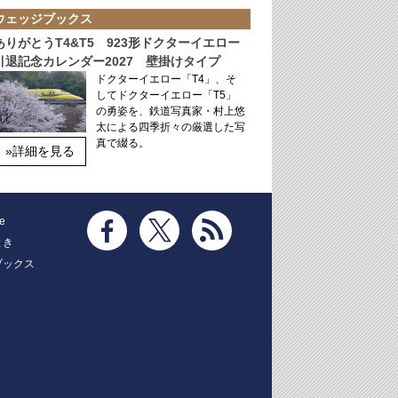
ウェッジブックス
ありがとうT4&T5 923形ドクターイエロー
引退記念カレンダー2027 壁掛けタイプ
ドクターイエロー「T4」、そ
してドクターイエロー「T5」
の勇姿を、鉄道写真家・村上悠
太による四季折々の厳選した写
真で綴る。
»詳細を見る
e
とき
ブックス