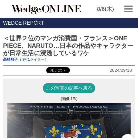
8/6(木)
WEDGE REPORT
＜世界２位のマンガ消費国・フランス＞ONE
PIECE、NARUTO…日本の作品やキャラクター
が日常生活に浸透しているワケ
高崎順子
（ 在仏ライター）
2024/09/18
この写真の記事へ戻る
（画像
1
/8）
ア
リヨ