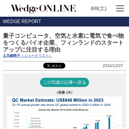
8/8(土)
WEDGE REPORT
量子コンピュータ、空気と水素に電気で食べ物
をつくるバイオ企業、フィンランドのスタート
アップに注目する理由
土方細秩子
（ ジャーナリスト）
2024/12/27
この写真の記事へ戻る
（画像
1
/6）
ユ
で