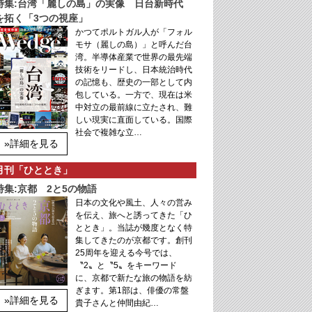
特集:台湾「麗しの島」の実像 日台新時代
を拓く「3つの視座」
かつてポルトガル人が「フォル
モサ（麗しの島）」と呼んだ台
湾。半導体産業で世界の最先端
技術をリードし、日本統治時代
の記憶も、歴史の一部として内
包している。一方で、現在は米
中対立の最前線に立たされ、難
しい現実に直面している。国際
社会で複雑な立…
»詳細を見る
月刊「ひととき」
特集:京都 2と5の物語
日本の文化や風土、人々の営み
を伝え、旅へと誘ってきた「ひ
ととき」。当誌が幾度となく特
集してきたのが京都です。創刊
25周年を迎える今号では、
〝2〟と〝5〟をキーワード
に、京都で新たな旅の物語を紡
ぎます。第1部は、俳優の常盤
»詳細を見る
貴子さんと仲間由紀…