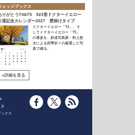
ウェッジブックス
ありがとうT4&T5 923形ドクターイエロー
引退記念カレンダー2027 壁掛けタイプ
ドクターイエロー「T4」、そ
してドクターイエロー「T5」
の勇姿を、鉄道写真家・村上悠
太による四季折々の厳選した写
真で綴る。
»詳細を見る
e
とき
ブックス