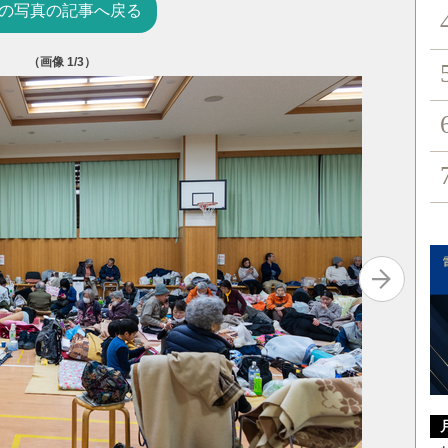
の写真の記事へ戻る
（画像
1
/3）
1959年