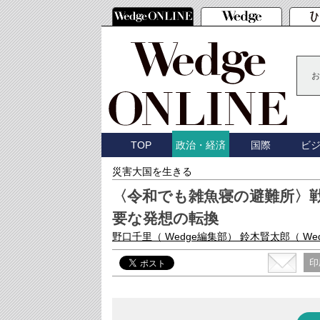
お
TOP
国際
ビ
政治・経済
災害大国を生きる
〈令和でも雑魚寝の避難所〉
要な発想の転換
野口千里
（ Wedge編集部）
鈴木賢太郎
（ W
印