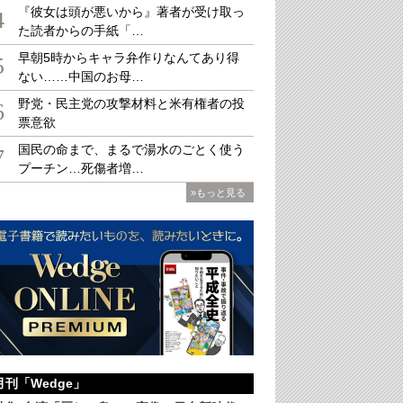
『彼女は頭が悪いから』著者が受け取っ
4
た読者からの手紙「…
早朝5時からキャラ弁作りなんてあり得
5
ない……中国のお母…
に起こった伊勢湾台風時、中学校での被災者の様子（SANKEI SHIMBUN）
野党・民主党の攻撃材料と米有権者の投
6
票意欲
国民の命まで、まるで湯水のごとく使う
7
プーチン…死傷者増…
»もっと見る
月刊「Wedge」