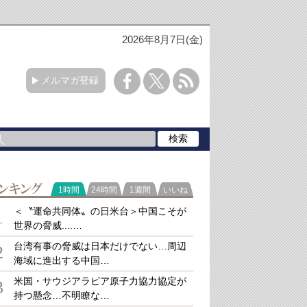
2026年8月7日(金)
メルマガ登録
ラ
1時間
24時間
1週間
いいね
キング
＜〝運命共同体〟の日米台＞中国こそが
1
世界の脅威....…
台湾有事の脅威は日本だけでない…周辺
2
海域に進出する中国…
米国・サウジアラビア原子力協力協定が
3
持つ懸念…不明瞭な…