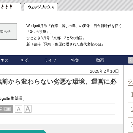
Wedge8月号『台湾「麗しの島」の実像 日台新時代を拓く
知らせ
「3つの視座」』
ひととき8月号『京都 2と5の物語』
新刊書籍『飛鳥・藤原に隠された古代宮都の謎』
ジネス
社会
ライフ
特集
動画
2025年2月10日
戦前から変わらない劣悪な環境、運営に必
ン
edge編集部員）
刷画面