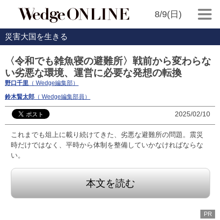
8/9(日)
災害大国を生きる
〈令和でも雑魚寝の避難所〉戦前から変わらな
い劣悪な環境、運営に必要な発想の転換
野口千里
（ Wedge編集部）
鈴木賢太郎
（ Wedge編集部員）
2025/02/10
これまでも俎上に載り続けてきた、劣悪な避難所の問題。震災
時だけではなく、平時から体制を整備していかなければならな
い。
本文を読む
PR