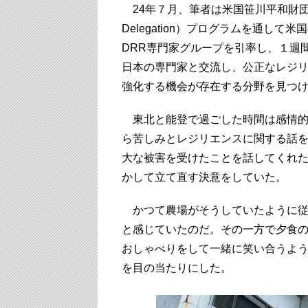
24年７月、筆者は米国笹川平和財団のSEED（
Delegation）プログラムを通し
DRR専門家グループを引率し、１週
日本の専門家と交流し、公正なレジリ
強化する機会が存在する分野を見つ
東北と能登で過ごした時間は感情的
ら苦しみとレジリエンスに関する話
大な被害を受けたことを話してくれ
かして立て直す決意をしていた。
かつて農場がそうしていたように従
と感じていたのだ。その一方で夕食
おしゃべりをして一緒に笑い合うよ
を目の当たりにした。