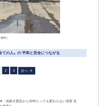
珠洲市）
〝全ての人〟の 平和と安全につながる
2
3
次へ
神・淡路大震災から30年たっても変わらない現実 災
と支援を