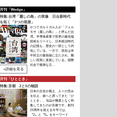
月刊「Wedge」
特集:台湾「麗しの島」の実像 日台新時代
を拓く「3つの視座」
かつてポルトガル人が「フォル
モサ（麗しの島）」と呼んだ台
湾。半導体産業で世界の最先端
技術をリードし、日本統治時代
の記憶も、歴史の一部として内
包している。一方で、現在は米
中対立の最前線に立たされ、難
しい現実に直面している。国際
社会で複雑な立…
»詳細を見る
月刊「ひととき」
特集:京都 2と5の物語
日本の文化や風土、人々の営み
を伝え、旅へと誘ってきた「ひ
ととき」。当誌が幾度となく特
集してきたのが京都です。創刊
25周年を迎える今号では、
〝2〟と〝5〟をキーワード