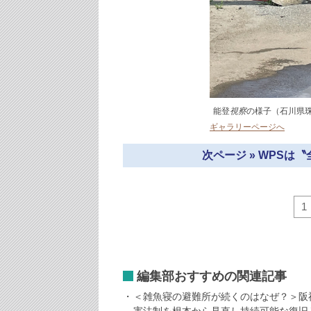
能登
視察
の様子（石川県
ギャラリーページへ
次ページ » WPSは
1
編集部おすすめの関連記事
＜雑魚寝の避難所が続くのはなぜ？＞阪
害法制を根本から見直し持続可能な復旧