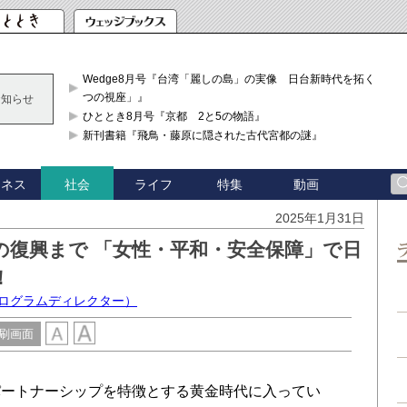
Wedge8月号『台湾「麗しの島」の実像 日台新時代を拓く「3
つの視座」』
お知らせ
ひととき8月号『京都 2と5の物語』
新刊書籍『飛鳥・藤原に隠された古代宮都の謎』
ジネス
ライフ
特集
動画
社会
2025年1月31日
の復興まで 「女性・平和・安全保障」で日
！
プログラムディレクター）
刷画面
ートナーシップを特徴とする黄金時代に入ってい