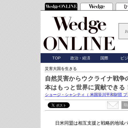
TOP
政治・経済
国際
ビ
災害大国を生きる
自然災害からウクライナ戦争
本はもっと世界に貢献できる
ショージ・シャンティ
（ 米国笹川平和財団 
印
日米同盟は相互支援と戦略的地域パ