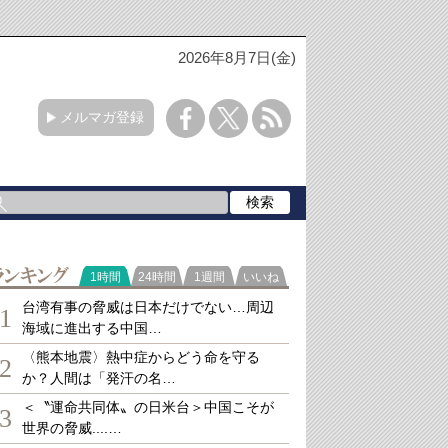
2026年8月7日(金)
メルマガ登録
ランキング
1時間
24時間
1週間
いいね
台湾有事の脅威は日本だけでない…周辺
1
海域に進出する中国…
〈熊本地震〉熱中症からどう命を守る
2
か？人間は「発汗の名…
＜〝運命共同体〟の日米台＞中国こそが
3
世界の脅威....…