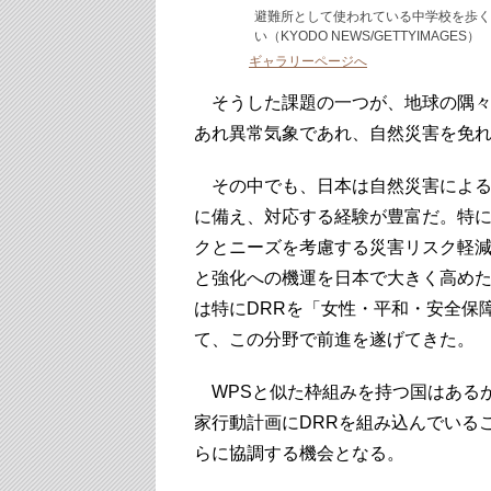
避難所として使われている中学校を歩く
い（KYODO NEWS/GETTYIMAGES）
ギャラリーページへ
そうした課題の一つが、地球の隅々
あれ異常気象であれ、自然災害を免
その中でも、日本は自然災害による
に備え、対応する経験が豊富だ。特に
クとニーズを考慮する災害リスク軽減対策（Di
と強化への機運を日本で大きく高め
は特にDRRを「女性・平和・安全保
て、この分野で前進を遂げてきた。
WPSと似た枠組みを持つ国はあるが
家行動計画にDRRを組み込んでいる
らに協調する機会となる。