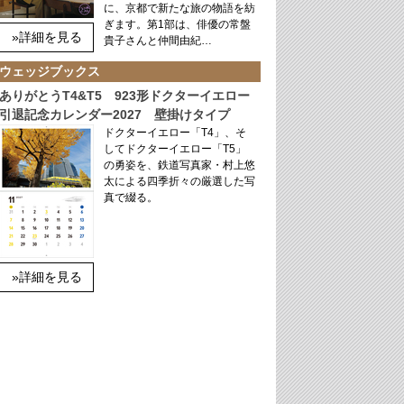
に、京都で新たな旅の物語を紡
ぎます。第1部は、俳優の常盤
»詳細を見る
貴子さんと仲間由紀…
ウェッジブックス
ありがとうT4&T5 923形ドクターイエロー
引退記念カレンダー2027 壁掛けタイプ
ドクターイエロー「T4」、そ
してドクターイエロー「T5」
の勇姿を、鉄道写真家・村上悠
太による四季折々の厳選した写
真で綴る。
»詳細を見る