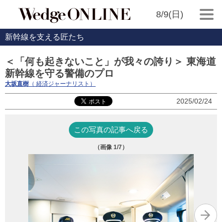
8/9(日)
新幹線を支える匠たち
＜「何も起きないこと」が我々の誇り＞ 東海道
新幹線を守る警備のプロ
大坂直樹
（ 経済ジャーナリスト）
2025/02/24
この写真の記事へ戻る
（画像
1
/7）
「
語
た