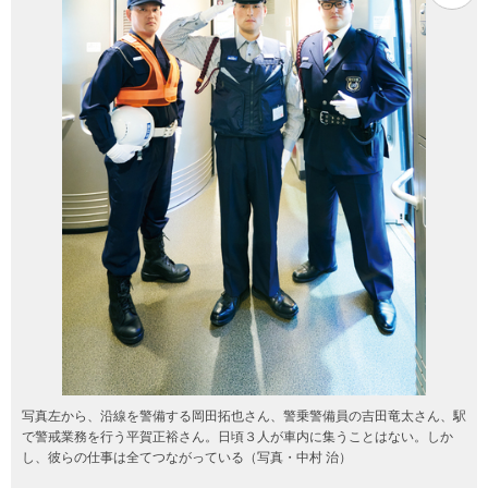
写真左から、沿線を警備する岡田拓也さん、警乗警備員の吉田竜太さん、駅
で警戒業務を行う平賀正裕さん。日頃３人が車内に集うことはない。しか
し、彼らの仕事は全てつながっている（写真・中村 治）