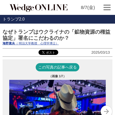
8/7(金)
トランプ2.0
なぜトランプはウクライナの「鉱物資源の権益
協定」署名にこだわるのか？
海野素央
（ 明治大学教授 心理学博士）
2025/03/13
この写真の記事へ戻る
（画像
1
/7）
C
影