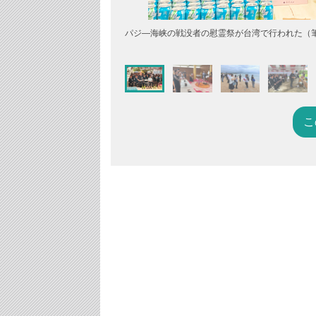
パジ―海峡の戦没者の慰霊祭が台湾で行われた（
こ