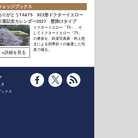
ウェッジブックス
ありがとうT4&T5 923形ドクターイエロー
引退記念カレンダー2027 壁掛けタイプ
ドクターイエロー「T4」、そ
してドクターイエロー「T5」
の勇姿を、鉄道写真家・村上悠
太による四季折々の厳選した写
真で綴る。
»詳細を見る
e
とき
ブックス