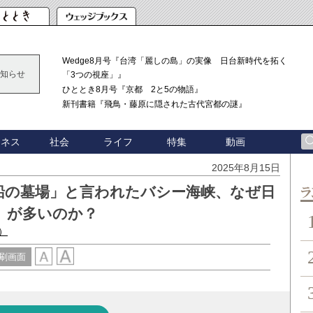
Wedge8月号『台湾「麗しの島」の実像 日台新時代を拓く
知らせ
「3つの視座」』
ひととき8月号『京都 2と5の物語』
新刊書籍『飛鳥・藤原に隠された古代宮都の謎』
ジネス
社会
ライフ
特集
動画
2025年8月15日
船の墓場」と言われたバシー海峡、なぜ日
ン
」が多いのか？
）
刷画面