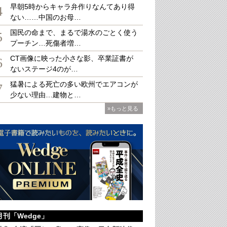
早朝5時からキャラ弁作りなんてあり得
4
ない……中国のお母…
国民の命まで、まるで湯水のごとく使う
5
プーチン…死傷者増…
本・台湾の関係者らの思いが込められた
CT画像に映った小さな影、卒業証書が
6
ないステージ4のが…
猛暑による死亡の多い欧州でエアコンが
7
少ない理由…建物と…
»もっと見る
月刊「Wedge」