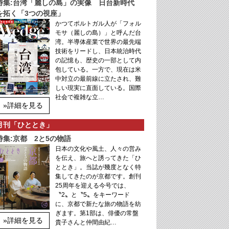
特集:台湾「麗しの島」の実像 日台新時代
を拓く「3つの視座」
かつてポルトガル人が「フォル
モサ（麗しの島）」と呼んだ台
湾。半導体産業で世界の最先端
技術をリードし、日本統治時代
の記憶も、歴史の一部として内
包している。一方で、現在は米
中対立の最前線に立たされ、難
しい現実に直面している。国際
社会で複雑な立…
»詳細を見る
月刊「ひととき」
特集:京都 2と5の物語
日本の文化や風土、人々の営み
を伝え、旅へと誘ってきた「ひ
ととき」。当誌が幾度となく特
集してきたのが京都です。創刊
25周年を迎える今号では、
〝2〟と〝5〟をキーワード
に、京都で新たな旅の物語を紡
ぎます。第1部は、俳優の常盤
»詳細を見る
貴子さんと仲間由紀…