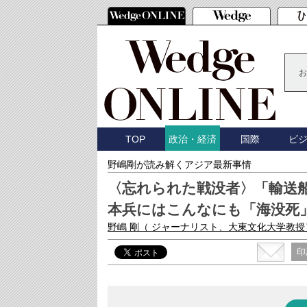
お
TOP
国際
ビ
政治・経済
野嶋剛が読み解くアジア最新事情
〈忘れられた戦没者〉「輸送
本兵にはこんなにも「海没死
野嶋 剛
（ ジャーナリスト、大東文化大学教授
印