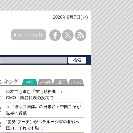
2026年8月7日(金)
メルマガ登録
ラ
1時間
24時間
1週間
いいね
キング
日本でも進む「在宅勤務廃止」、
1
GMO・熊谷代表の投稿で…
＜〝運命共同体〟の日米台＞中国こそが
2
世界の脅威....…
“劣勢”プーチンがベラルーシ軍の参戦へ
3
圧力、それでも独…