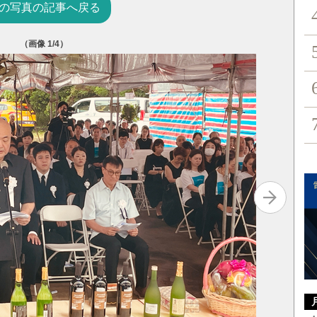
の写真の記事へ戻る
（画像
1
/4）
遺族や日