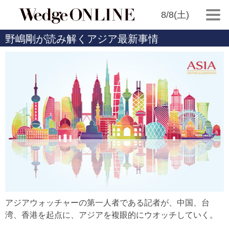
8/8(土)
野嶋剛が読み解くアジア最新事情
アジアウォッチャーの第一人者である記者が、中国、台
湾、香港を起点に、アジアを複眼的にウオッチしていく。