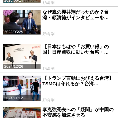
2025/08/15
野嶋 剛
なぜ嵐の櫻井翔だったのか？台
湾・頼清徳がインタビューを…
2025/05/29
野嶋 剛
PR
【日本はもはや「お買い得」の
国】日産買収に動いた台湾・…
2024/12/26
野嶋 剛
【トランプ言動におびえる台湾】
TSMCは守れるか？台湾…
2024/11/12
野嶋 剛
李克強死去への「疑問」が中国の
不安感を加速させる