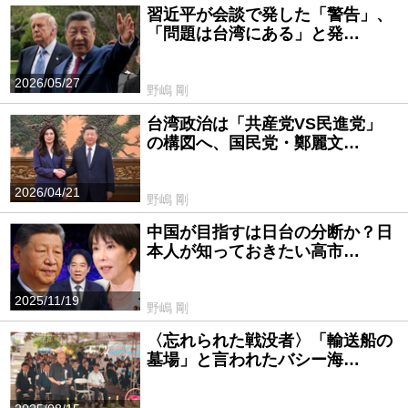
習近平が会談で発した「警告」、
「問題は台湾にある」と発…
2026/05/27
野嶋 剛
台湾政治は「共産党VS民進党」
の構図へ、国民党・鄭麗文…
2026/04/21
野嶋 剛
中国が目指すは日台の分断か？日
本人が知っておきたい高市…
2025/11/19
野嶋 剛
〈忘れられた戦没者〉「輸送船の
墓場」と言われたバシー海…