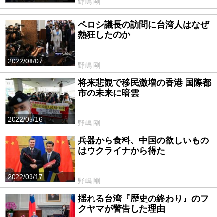
野嶋 剛
PR
ペロシ議長の訪問に台湾人はなぜ
熱狂したのか
2022/08/07
野嶋 剛
将来悲観で移民激増の香港 国際都
市の未来に暗雲
2022/05/16
野嶋 剛
兵器から食料、中国の欲しいもの
はウクライナから得た
2022/03/17
野嶋 剛
揺れる台湾『歴史の終わり』のフ
クヤマが警告した理由