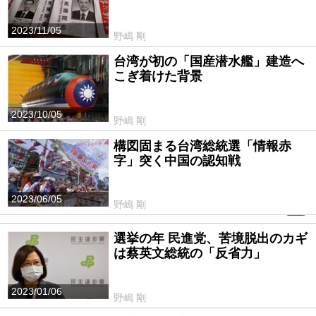
2023/11/05
野嶋 剛
台湾が初の「国産潜水艦」建造へ
こぎ着けた背景
2023/10/05
野嶋 剛
構図固まる台湾総統選「情報赤
字」突く中国の認知戦
2023/06/05
野嶋 剛
PR
選挙の年 民進党、苦境脱出のカギ
は蔡英文総統の「反省力」
2023/01/06
野嶋 剛