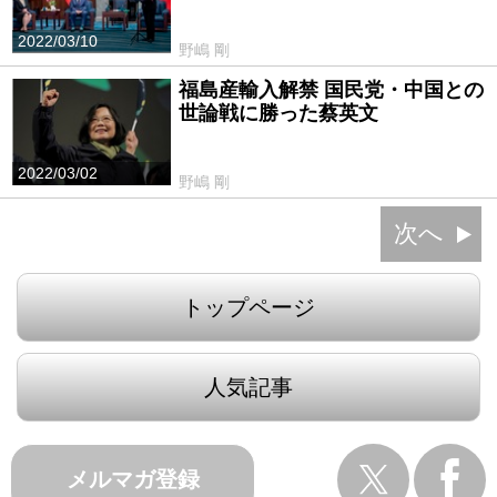
2022/03/10
野嶋 剛
福島産輸入解禁 国民党・中国との
世論戦に勝った蔡英文
2022/03/02
野嶋 剛
次へ
トップページ
人気記事
メルマガ登録