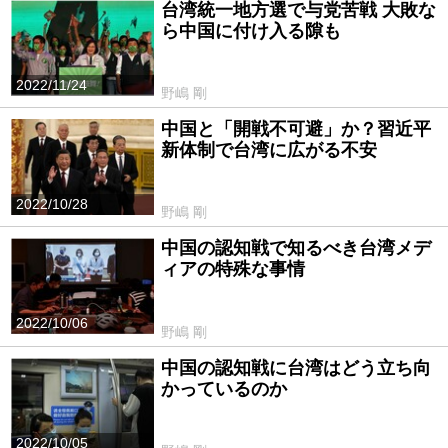
台湾統一地方選で与党苦戦 大敗な
ら中国に付け入る隙も
2022/11/24
野嶋 剛
中国と「開戦不可避」か？習近平
新体制で台湾に広がる不安
2022/10/28
野嶋 剛
中国の認知戦で知るべき台湾メデ
ィアの特殊な事情
2022/10/06
野嶋 剛
中国の認知戦に台湾はどう立ち向
かっているのか
2022/10/05