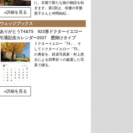
に、京都で新たな旅の物語を紡
ぎます。第1部は、俳優の常盤
»詳細を見る
貴子さんと仲間由紀…
ウェッジブックス
ありがとうT4&T5 923形ドクターイエロー
引退記念カレンダー2027 壁掛けタイプ
ドクターイエロー「T4」、そ
してドクターイエロー「T5」
の勇姿を、鉄道写真家・村上悠
太による四季折々の厳選した写
真で綴る。
»詳細を見る