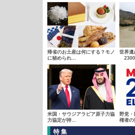
帰省のお土産は何にする？モノ
世界遺
に秘められ…
230
米国・サウジアラビア原子力協
野党・
力協定が持…
権者の
特集