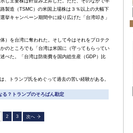
示し主要株は軒並み上昇した。ただ、そのなかで半
路製造（TSMC）の米国上場株は３％以上の大幅下
が選挙キャンペーン期間中に繰り広げた「台湾叩き」
体）を台湾に奪われた。そして今はそれをプロテク
ほかのところでも「台湾は米国に（守ってもらってい
述べた。「台湾は防衛費を国内総生産（GDP）比
。
には、トランプ氏をめぐって過去の苦い経験がある。
うなる？トランプのそろばん勘定
2
3
次へ