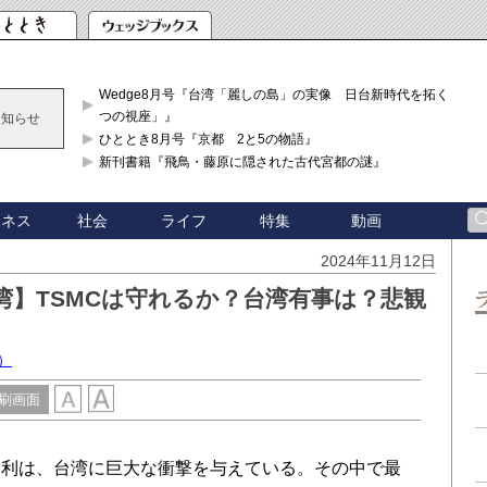
Wedge8月号『台湾「麗しの島」の実像 日台新時代を拓く「3
つの視座」』
お知らせ
ひととき8月号『京都 2と5の物語』
新刊書籍『飛鳥・藤原に隠された古代宮都の謎』
ジネス
社会
ライフ
特集
動画
2024年11月12日
】TSMCは守れるか？台湾有事は？悲観
）
刷画面
利は、台湾に巨大な衝撃を与えている。その中で最