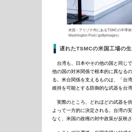
米国・アリゾナ州にあるTSMCの半導体
Washington Post / gettyimages）
遅れたTSMCの米国工場の
台湾も、日本やその他の国と同じで
他の国の対米関係で根本的に異なる
る。米台関係を支えるものは、「台
維持を可能とする防御的な武器を台
実際のところ、どれほどの武器を供
よって一方的に決定される。台湾の
なく、米国の政権の対中政策が反映