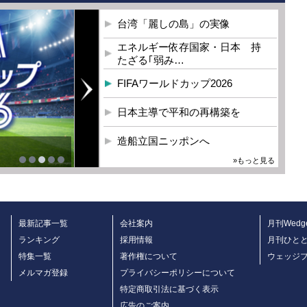
台湾「麗しの島」の実像
エネルギー依存国家・日本 持
たざる｢弱み…
FIFAワールドカップ2026
日本主導で平和の再構築を
造船立国ニッポンへ
»もっと見る
最新記事一覧
会社案内
月刊Wedg
ランキング
採用情報
月刊ひと
特集一覧
著作権について
ウェッジ
メルマガ登録
プライバシーポリシーについて
特定商取引法に基づく表示
広告のご案内