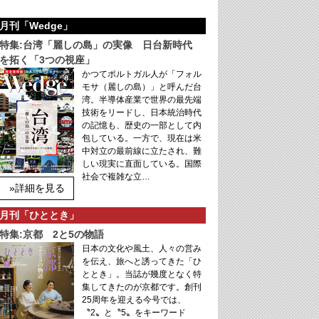
月刊「Wedge」
特集:台湾「麗しの島」の実像 日台新時代
を拓く「3つの視座」
かつてポルトガル人が「フォル
モサ（麗しの島）」と呼んだ台
湾。半導体産業で世界の最先端
技術をリードし、日本統治時代
の記憶も、歴史の一部として内
包している。一方で、現在は米
中対立の最前線に立たされ、難
しい現実に直面している。国際
社会で複雑な立…
»詳細を見る
月刊「ひととき」
特集:京都 2と5の物語
日本の文化や風土、人々の営み
を伝え、旅へと誘ってきた「ひ
ととき」。当誌が幾度となく特
集してきたのが京都です。創刊
25周年を迎える今号では、
〝2〟と〝5〟をキーワード