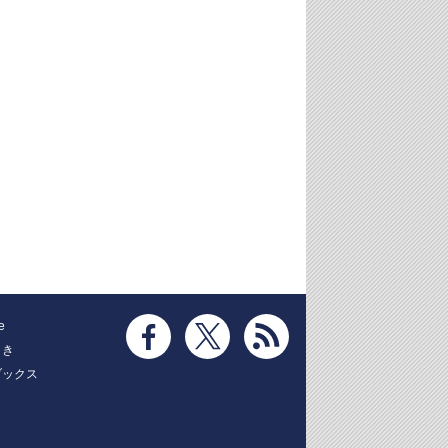
e
とき
ブックス