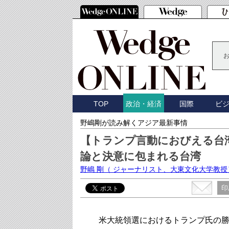
TOP
国際
ビ
政治・経済
野嶋剛が読み解くアジア最新事情
【トランプ言動におびえる台湾
論と決意に包まれる台湾
野嶋 剛
（ ジャーナリスト、大東文化大学教授
印
米大統領選におけるトランプ氏の勝