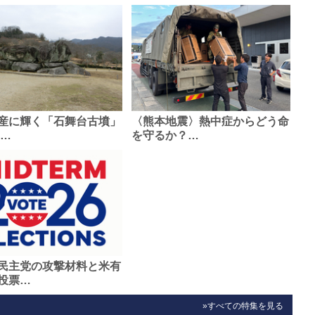
産に輝く「石舞台古墳」
〈熊本地震〉熱中症からどう命
0…
を守るか？…
民主党の攻撃材料と米有
投票…
»すべての特集を見る