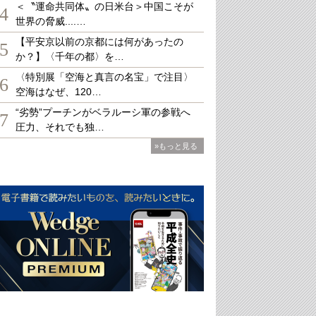
＜〝運命共同体〟の日米台＞中国こそが
4
世界の脅威....…
【平安京以前の京都には何があったの
5
か？】〈千年の都〉を…
〈特別展「空海と真言の名宝」で注目〉
6
空海はなぜ、120…
“劣勢”プーチンがベラルーシ軍の参戦へ
7
圧力、それでも独…
»もっと見る