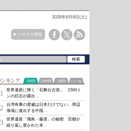
2026年8月8日(土)
メルマガ登録
ランキング
1時間
24時間
1週間
いいね
世界遺産に輝く「石舞台古墳」 2300ト
1
ンの巨石が露出…
台湾有事の脅威は日本だけでない…周辺
2
海域に進出する中国…
世界遺産「飛鳥・藤原」の秘密 宮都が
3
繰り返し置かれた本…