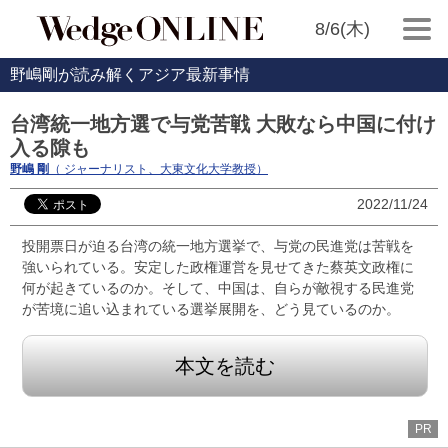
8/6(木)
野嶋剛が読み解くアジア最新事情
台湾統一地方選で与党苦戦 大敗なら中国に付け
入る隙も
野嶋 剛
（ ジャーナリスト、大東文化大学教授）
2022/11/24
投開票日が迫る台湾の統一地方選挙で、与党の民進党は苦戦を
強いられている。安定した政権運営を見せてきた蔡英文政権に
何が起きているのか。そして、中国は、自らが敵視する民進党
が苦境に追い込まれている選挙展開を、どう見ているのか。
本文を読む
PR