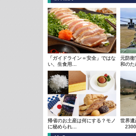
「ガイドライン＝安全」ではな
元防衛
い、生食用…
和のた
帰省のお土産は何にする？モノ
世界遺
に秘められ…
230