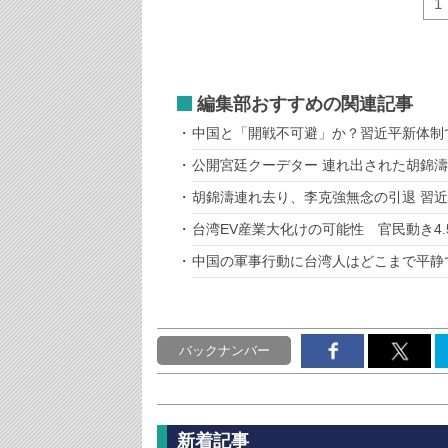
1
編集部おすすめの関連記事
中国と「開戦不可避」か？習近平新体制
公開宮廷クーデター 連れ出された胡錦
胡錦濤連れ去り、李克強無念の引退 習
台湾EV産業大化けの可能性 官民動き4.
中国の軍事行動に台湾人はどこまで平静
バックナンバー
新着記事