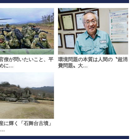
官僚が問いたいこと、平
環境問題の本質は人間の〝超消
めに…
費問題〟大…
産に輝く「石舞台古墳」
0…