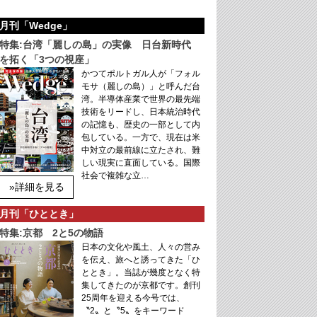
月刊「Wedge」
特集:台湾「麗しの島」の実像 日台新時代
を拓く「3つの視座」
かつてポルトガル人が「フォル
モサ（麗しの島）」と呼んだ台
湾。半導体産業で世界の最先端
技術をリードし、日本統治時代
の記憶も、歴史の一部として内
包している。一方で、現在は米
中対立の最前線に立たされ、難
しい現実に直面している。国際
社会で複雑な立…
»詳細を見る
月刊「ひととき」
特集:京都 2と5の物語
日本の文化や風土、人々の営み
を伝え、旅へと誘ってきた「ひ
ととき」。当誌が幾度となく特
集してきたのが京都です。創刊
25周年を迎える今号では、
〝2〟と〝5〟をキーワード