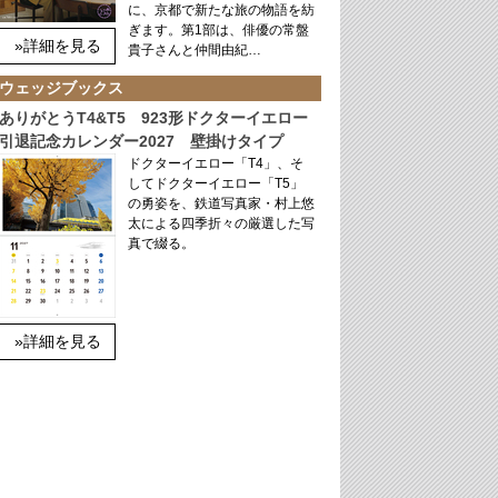
に、京都で新たな旅の物語を紡
ぎます。第1部は、俳優の常盤
»詳細を見る
貴子さんと仲間由紀…
ウェッジブックス
ありがとうT4&T5 923形ドクターイエロー
引退記念カレンダー2027 壁掛けタイプ
ドクターイエロー「T4」、そ
してドクターイエロー「T5」
の勇姿を、鉄道写真家・村上悠
太による四季折々の厳選した写
真で綴る。
»詳細を見る