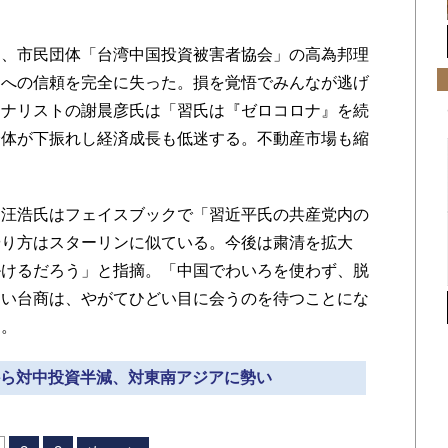
、市民団体「台湾中国投資被害者協会」の高為邦理
氏への信頼を完全に失った。損を覚悟でみんなが逃げ
アナリストの謝晨彦氏は「習氏は『ゼロコロナ』を続
全体が下振れし経済成長も低迷する。不動産市場も縮
汪浩氏はフェイスブックで「習近平氏の共産党内の
やり方はスターリンに似ている。今後は粛清を拡大
掛けるだろう」と指摘。「中国でわいろを使わず、脱
ない台商は、やがてひどい目に会うのを待つことにな
た。
足から対中投資半減、対東南アジアに勢い