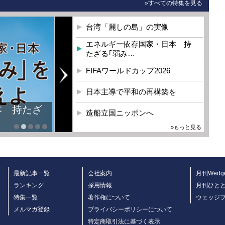
»すべての特集を見る
台湾「麗しの島」の実像
エネルギー依存国家・日本 持
たざる｢弱み…
FIFAワールドカップ2026
日本主導で平和の再構築を
本 持たざ
造船立国ニッポンへ
»もっと見る
最新記事一覧
会社案内
月刊Wedg
ランキング
採用情報
月刊ひと
特集一覧
著作権について
ウェッジ
メルマガ登録
プライバシーポリシーについて
特定商取引法に基づく表示