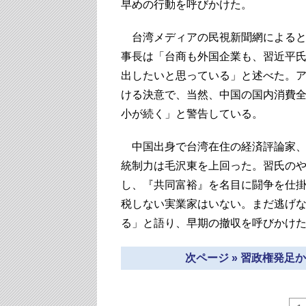
早めの行動を呼びかけた。
台湾メディアの民視新聞網によると
事長は「台商も外国企業も、習近平
出したいと思っている」と述べた。
ける決意で、当然、中国の国内消費
小が続く」と警告している。
中国出身で台湾在住の経済評論家、
統制力は毛沢東を上回った。習氏の
し、『共同富裕』を名目に闘争を仕
税しない実業家はいない。まだ逃げ
る」と語り、早期の撤収を呼びかけ
次ページ » 習政権発