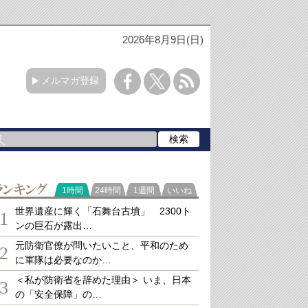
2026年8月9日(日)
メルマガ登録
ランキング
1時間
24時間
1週間
いいね
世界遺産に輝く「石舞台古墳」 2300ト
1
ンの巨石が露出…
元防衛官僚が問いたいこと、平和のため
2
に軍隊は必要なのか…
＜私が防衛省を辞めた理由＞ いま、日本
3
の「安全保障」の…