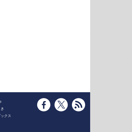
e
とき
ブックス