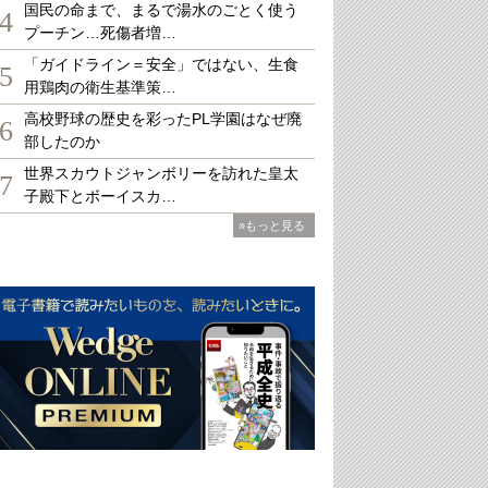
国民の命まで、まるで湯水のごとく使う
4
プーチン…死傷者増…
「ガイドライン＝安全」ではない、生食
5
用鶏肉の衛生基準策…
高校野球の歴史を彩ったPL学園はなぜ廃
6
部したのか
世界スカウトジャンボリーを訪れた皇太
7
子殿下とボーイスカ…
»もっと見る