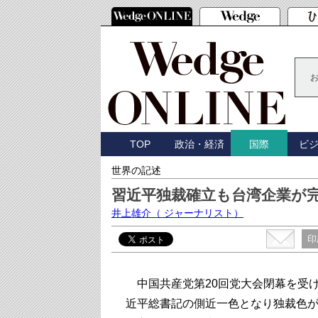
TOP
政治・経済
ビ
国際
世界の記述
習近平独裁確立も台湾企業が
井上雄介
（ ジャーナリスト）
印
中国共産党第20回党大会閉幕を受
近平総書記の側近一色となり独裁色