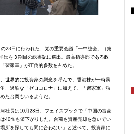
の23日に行われた、党の重要会議「一中総会」（第
近平氏を３期目の総書記に選出。最高指導部である政
パ「習家軍」が圧倒的多数を占めた。
、世界的に投資家の懸念を呼んで、香港株が一時暴
紛争、過酷な「ゼロコロナ」に加えて、「習家軍」独
決めた台商もいるようだ。
社長は10月28日、フェイスブックで「中国の富豪
は40％も値下がりした。台商も資産売却を急いでい
れ場所を探しても間に合わない」と述べて、投資家に