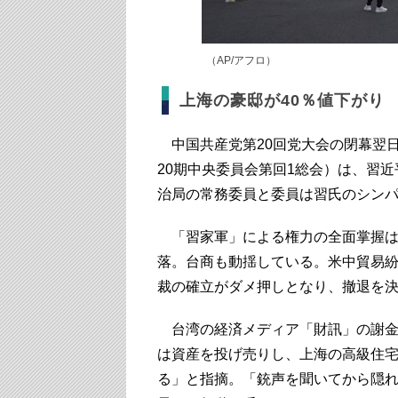
（AP/アフロ）
上海の豪邸が40％値下がり
中国共産党第20回党大会の閉幕翌日
20期中央委員会第回1総会）は、習
治局の常務委員と委員は習氏のシン
「習家軍」による権力の全面掌握は
落。台商も動揺している。米中貿易
裁の確立がダメ押しとなり、撤退を
台湾の経済メディア「財訊」の謝金河
は資産を投げ売りし、上海の高級住宅
る」と指摘。「銃声を聞いてから隠