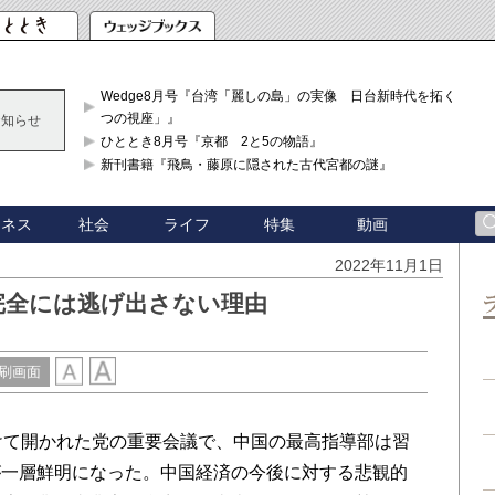
Wedge8月号『台湾「麗しの島」の実像 日台新時代を拓く「3
つの視座」』
お知らせ
ひととき8月号『京都 2と5の物語』
新刊書籍『飛鳥・藤原に隠された古代宮都の謎』
ジネス
社会
ライフ
特集
動画
2022年11月1日
完全には逃げ出さない理由
刷画面
けて開かれた党の重要会議で、中国の最高指導部は習
が一層鮮明になった。中国経済の今後に対する悲観的