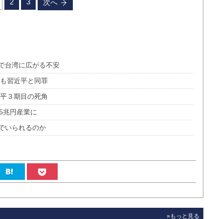
2
3
次へ
で台湾に広がる不安
濤も習近平と同罪
近平３期目の死角
5兆円産業に
でいられるのか
»もっと見る