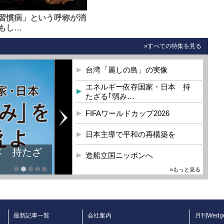
習慣病」という呼称が消
もし…
»すべての特集を見る
台湾「麗しの島」の実像
エネルギー依存国家・日本 持
たざる｢弱み…
FIFAワールドカップ2026
日本主導で平和の再構築を
本 持たざ
造船立国ニッポンへ
»もっと見る
最新記事一覧
会社案内
月刊Wedg