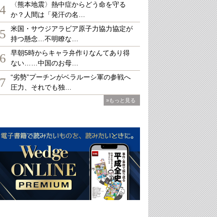
〈熊本地震〉熱中症からどう命を守る
4
か？人間は「発汗の名…
米国・サウジアラビア原子力協力協定が
5
持つ懸念…不明瞭な…
早朝5時からキャラ弁作りなんてあり得
6
ない……中国のお母…
“劣勢”プーチンがベラルーシ軍の参戦へ
7
圧力、それでも独…
»もっと見る