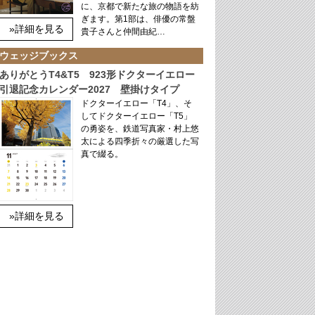
に、京都で新たな旅の物語を紡
ぎます。第1部は、俳優の常盤
»詳細を見る
貴子さんと仲間由紀…
ウェッジブックス
ありがとうT4&T5 923形ドクターイエロー
引退記念カレンダー2027 壁掛けタイプ
ドクターイエロー「T4」、そ
してドクターイエロー「T5」
の勇姿を、鉄道写真家・村上悠
太による四季折々の厳選した写
真で綴る。
»詳細を見る