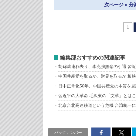
次ページ » 
1
編集部おすすめの関連記事
胡錦濤連れ去り、李克強無念の引退 習
中国共産党を取るか、財界を取るか 板
日中正常化50年、中国共産党の本質を
習近平の大革命 毛沢東の「文革」とは
北京台北高速鉄道という危機 台湾統一
バックナンバー