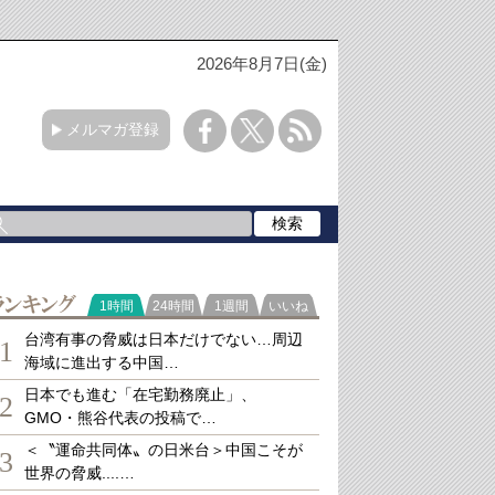
2026年8月7日(金)
メルマガ登録
ランキング
1時間
24時間
1週間
いいね
台湾有事の脅威は日本だけでない…周辺
1
海域に進出する中国…
日本でも進む「在宅勤務廃止」、
2
GMO・熊谷代表の投稿で…
＜〝運命共同体〟の日米台＞中国こそが
3
世界の脅威....…