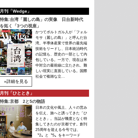
月刊「Wedge」
特集:台湾「麗しの島」の実像 日台新時代
を拓く「3つの視座」
かつてポルトガル人が「フォル
モサ（麗しの島）」と呼んだ台
湾。半導体産業で世界の最先端
技術をリードし、日本統治時代
の記憶も、歴史の一部として内
包している。一方で、現在は米
中対立の最前線に立たされ、難
しい現実に直面している。国際
社会で複雑な立…
»詳細を見る
月刊「ひととき」
特集:京都 2と5の物語
日本の文化や風土、人々の営み
を伝え、旅へと誘ってきた「ひ
ととき」。当誌が幾度となく特
集してきたのが京都です。創刊
25周年を迎える今号では、
〝2〟と〝5〟をキーワード