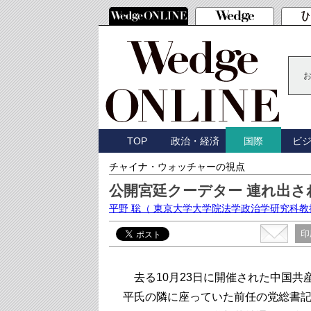
TOP
政治・経済
ビ
国際
チャイナ・ウォッチャーの視点
公開宮廷クーデター 連れ出さ
平野 聡
（ 東京大学大学院法学政治学研究科教
印
去る10月23日に開催された中国共
平氏の隣に座っていた前任の党総書