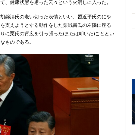
てて、健康状態を慮った云々という火消しに入った。
胡錦濤氏の老い切った表情といい、習近平氏のにや
氏を支えようとする動作をした栗戦書氏の左隣に座る
りに栗氏の背広を引っ張った(または叩いた)こととい
うなものである。