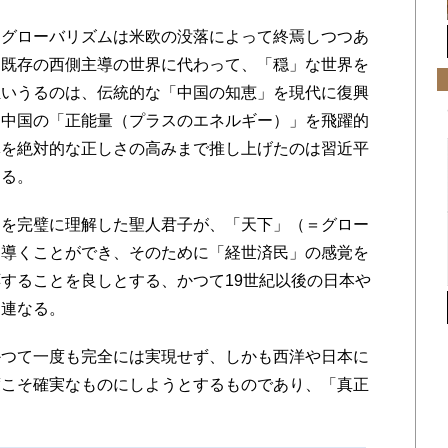
グローバリズムは米欧の没落によって終焉しつつあ
た既存の西側主導の世界に代わって、「穏」な世界を
担いうるのは、伝統的な「中国の知恵」を現代に復興
、中国の「正能量（プラスのエネルギー）」を飛躍的
導を絶対的な正しさの高みまで推し上げたのは習近平
ある。
を完璧に理解した聖人君子が、「天下」（＝グロー
に導くことができ、そのために「経世済民」の感覚を
することを良しとする、かつて19世紀以後の日本や
に連なる。
つて一度も完全には実現せず、しかも西洋や日本に
度こそ確実なものにしようとするものであり、「真正
。