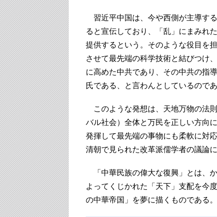
習近平中国は、今や西側が主導する
ると宣伝しており、「乱」にまみれ
提供するという。そのような役目を
させて最先端の科学技術と結びつけ
に高めた中共であり、その中共の指
氏である、と言わんとしているので
このような発想は、天地万物の法則
バル社会）全体と万民を正しい方向
発揮して最先端の事物にも柔軟に対応
清朝で見られた改革派儒学者の議論
「中華民族の偉大な復興」とは、か
よってくじかれた「天下」支配を今
の中華帝国」を夢に描くものである