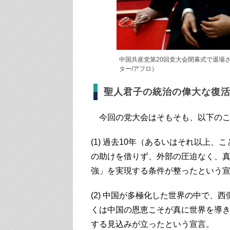
中国共産党第20回党大会閉幕式で退場
ター/アフロ）
聖人君子の統治の偉大な復
今回の党大会はそもそも、以下のこ
(1) 過去10年（あるいはそれ以上
の助けを借りず、外部の圧迫なく、
強」を実現する条件が整ったという
(2) 中国が多極化した世界の中で、
くは中国の恩恵こそが真に世界を導
する見込みが立ったという宣言。