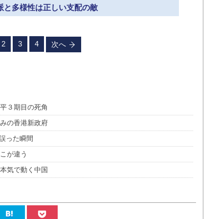
分派と多様性は正しい支配の敵
2
3
4
次へ
近平３期目の死角
挟みの香港新政府
見誤った瞬間
ここが違う
に本気で動く中国