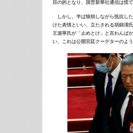
目の的となり、国営新華社通信は慌
しかし、半ば狼狽しながら抵抗した
けた表情といい、立たされる胡錦濤
王滬寧氏が「止めとけ」と言わんばか
い、これは公開宮廷クーデターのよ