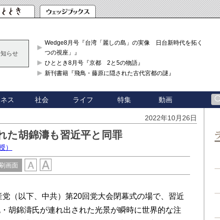
Wedge8月号『台湾「麗しの島」の実像 日台新時代を拓く「3
つの視座」』
お知らせ
ひととき8月号『京都 2と5の物語』
新刊書籍『飛鳥・藤原に隠された古代宮都の謎』
ジネス
社会
ライフ
特集
動画
2022年10月26日
れた胡錦濤も習近平と同罪
授）
刷画面
産党（以下、中共）第20回党大会閉幕式の場で、習近
記・胡錦濤氏が連れ出された光景が瞬時に世界的な注