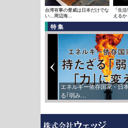
台湾有事の脅威は日本だけでな
「生活
い…周辺海…
えるか
特集
エネルギー依存国家・日
る｢弱み…