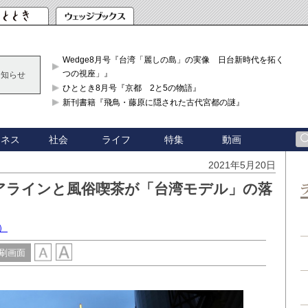
Wedge8月号『台湾「麗しの島」の実像 日台新時代を拓く「3
つの視座」』
お知らせ
ひととき8月号『京都 2と5の物語』
新刊書籍『飛鳥・藤原に隠された古代宮都の謎』
ジネス
社会
ライフ
特集
動画
2021年5月20日
アラインと風俗喫茶が「台湾モデル」の落
）
刷画面