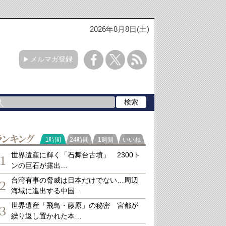
2026年8月8日(土)
メルマガ登録
ランキング
1時間
24時間
1週間
いいね
世界遺産に輝く「石舞台古墳」 2300ト
1
ンの巨石が露出…
台湾有事の脅威は日本だけでない…周辺
2
海域に進出する中国…
世界遺産「飛鳥・藤原」の秘密 宮都が
3
繰り返し置かれた本…