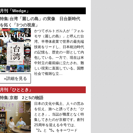
月刊「Wedge」
特集:台湾「麗しの島」の実像 日台新時代
を拓く「3つの視座」
かつてポルトガル人が「フォル
モサ（麗しの島）」と呼んだ台
湾。半導体産業で世界の最先端
技術をリードし、日本統治時代
の記憶も、歴史の一部として内
包している。一方で、現在は米
中対立の最前線に立たされ、難
しい現実に直面している。国際
社会で複雑な立…
»詳細を見る
月刊「ひととき」
特集:京都 2と5の物語
日本の文化や風土、人々の営み
を伝え、旅へと誘ってきた「ひ
ととき」。当誌が幾度となく特
集してきたのが京都です。創刊
25周年を迎える今号では、
〝2〟と〝5〟をキーワード