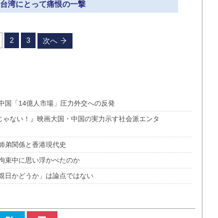
» 台湾にとって痛恨の一撃
2
3
次へ
中国「14億人市場」圧力外交への反発
神じゃない！』映画大国・中国の実力示す社会派エンタ
師弟関係と香港現代史
拘束中に思い浮かべたのか
親日かどうか」は論点ではない