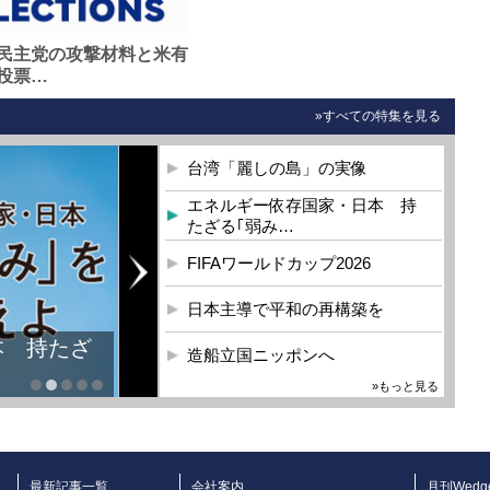
民主党の攻撃材料と米有
投票…
»すべての特集を見る
台湾「麗しの島」の実像
エネルギー依存国家・日本 持
たざる｢弱み…
FIFAワールドカップ2026
日本主導で平和の再構築を
本 持たざ
造船立国ニッポンへ
»もっと見る
最新記事一覧
会社案内
月刊Wedg