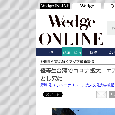
TOP
国際
ビ
政治・経済
野嶋剛が読み解くアジア最新事情
優等生台湾でコロナ拡大、エ
とし穴に
野嶋 剛
（ ジャーナリスト、大東文化大学教授
印