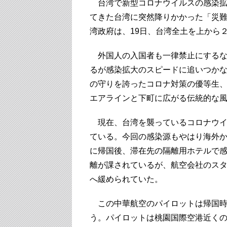
台湾で新型コロナウイルスの感染拡
てきた台湾に突然降りかかった「災
湾政府は、19日、台湾全土を上から
外国人の入国者も一律禁止にするな
るが感染拡大のスピードに追いつかな
の守りを誇ったコロナ対策の優等生
エアラインと下町に広がる伝統的な
現在、台湾を襲っているコロナウイ
ている。今回の感染源もやはり海外
に帰国後、滞在先の隔離用ホテルで
離が課されているが、航空会社のス
へ緩められていた。
この中華航空のパイロットは帰国時
う。パイロットは桃園国際空港近く