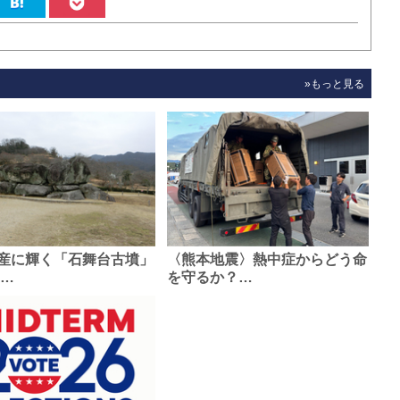
»もっと見る
産に輝く「石舞台古墳」
〈熊本地震〉熱中症からどう命
0…
を守るか？…