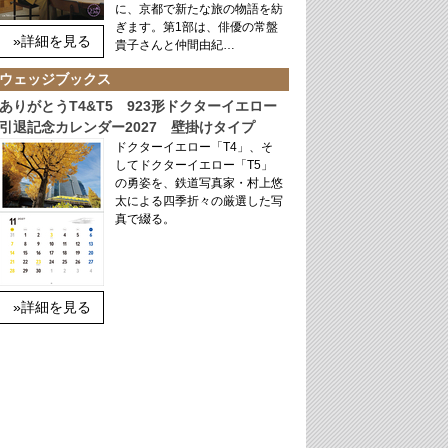
に、京都で新たな旅の物語を紡
ぎます。第1部は、俳優の常盤
»詳細を見る
貴子さんと仲間由紀…
ウェッジブックス
ありがとうT4&T5 923形ドクターイエロー
引退記念カレンダー2027 壁掛けタイプ
ドクターイエロー「T4」、そ
してドクターイエロー「T5」
の勇姿を、鉄道写真家・村上悠
太による四季折々の厳選した写
真で綴る。
»詳細を見る