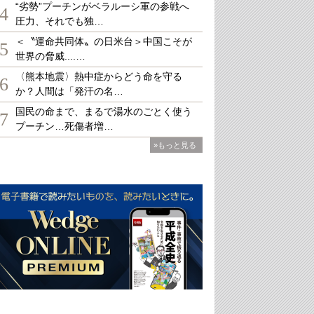
“劣勢”プーチンがベラルーシ軍の参戦へ
4
圧力、それでも独…
＜〝運命共同体〟の日米台＞中国こそが
5
世界の脅威....…
〈熊本地震〉熱中症からどう命を守る
6
か？人間は「発汗の名…
国民の命まで、まるで湯水のごとく使う
7
プーチン…死傷者増…
»もっと見る