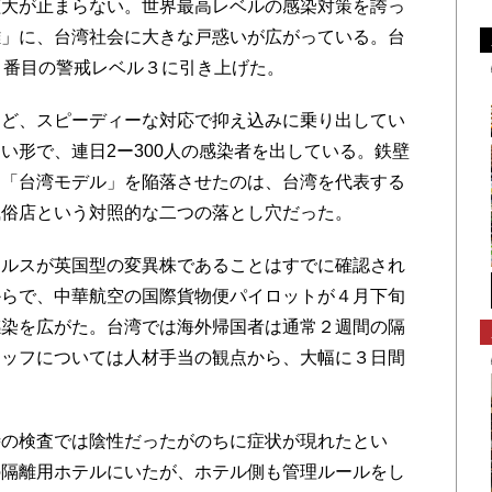
大が止まらない。世界最高レベルの感染対策を誇っ
難」に、台湾社会に大きな戸惑いが広がっている。台
２番目の警戒レベル３に引き上げた。
ど、スピーディーな対応で抑え込みに乗り出してい
い形で、連日2ー300人の感染者を出している。鉄壁
、「台湾モデル」を陥落させたのは、台湾を代表する
風俗店という対照的な二つの落とし穴だった。
ルスが英国型の変異株であることはすでに確認され
からで、中華航空の国際貨物便パイロットが４月下旬
感染を広がた。台湾では海外帰国者は通常２週間の隔
タッフについては人材手当の観点から、大幅に３日間
の検査では陰性だったがのちに症状が現れたとい
の隔離用ホテルにいたが、ホテル側も管理ルールをし