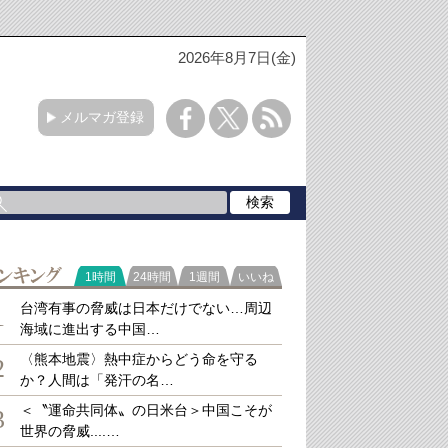
2026年8月7日(金)
メルマガ登録
ラ
1時間
24時間
1週間
いいね
キング
台湾有事の脅威は日本だけでない…周辺
1
海域に進出する中国…
〈熊本地震〉熱中症からどう命を守る
2
か？人間は「発汗の名…
＜〝運命共同体〟の日米台＞中国こそが
3
世界の脅威....…