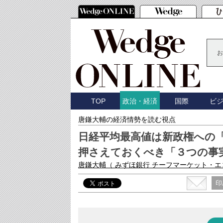
お
TOP
国際
ビ
政治・経済
唐鎌大輔の経済情勢を読む視点
日経平均最高値は新政権への
押さえておくべき「３つの事
唐鎌大輔
（ みずほ銀行 チーフマーケット・
印