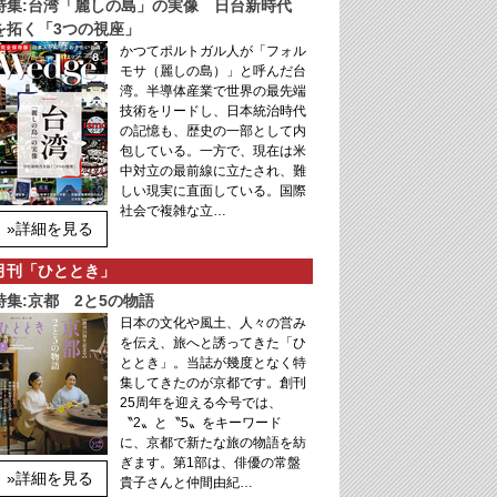
特集:台湾「麗しの島」の実像 日台新時代
を拓く「3つの視座」
かつてポルトガル人が「フォル
モサ（麗しの島）」と呼んだ台
湾。半導体産業で世界の最先端
技術をリードし、日本統治時代
の記憶も、歴史の一部として内
包している。一方で、現在は米
中対立の最前線に立たされ、難
しい現実に直面している。国際
社会で複雑な立…
»詳細を見る
月刊「ひととき」
特集:京都 2と5の物語
日本の文化や風土、人々の営み
を伝え、旅へと誘ってきた「ひ
ととき」。当誌が幾度となく特
集してきたのが京都です。創刊
25周年を迎える今号では、
〝2〟と〝5〟をキーワード
に、京都で新たな旅の物語を紡
ぎます。第1部は、俳優の常盤
»詳細を見る
貴子さんと仲間由紀…