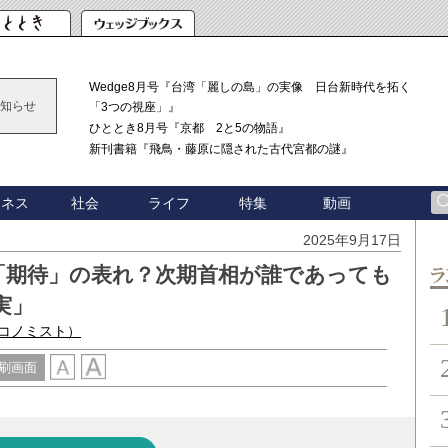
Wedge8月号『台湾「麗しの島」の実像 日台新時代を拓く
知らせ
「3つの視座」』
ひととき8月号『京都 2と5の物語』
新刊書籍『飛鳥・藤原に隠された古代宮都の謎』
ジネス
社会
ライフ
特集
動画
2025年9月17日
「期待」の表れ？次期首相が誰であっても
ン
実」
エコノミスト）
刷画面