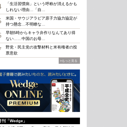
「生活習慣病」という呼称が消えるかも
4
しれない理由…「自…
米国・サウジアラビア原子力協力協定が
5
持つ懸念…不明瞭な…
真を拡大
早朝5時からキャラ弁作りなんてあり得
6
ない……中国のお母…
野党・民主党の攻撃材料と米有権者の投
7
票意欲
»もっと見る
月刊「Wedge」