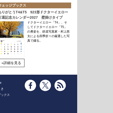
ウェッジブックス
ありがとうT4&T5 923形ドクターイエロー
引退記念カレンダー2027 壁掛けタイプ
ドクターイエロー「T4」、そ
してドクターイエロー「T5」
の勇姿を、鉄道写真家・村上悠
太による四季折々の厳選した写
真で綴る。
»詳細を見る
e
とき
ブックス