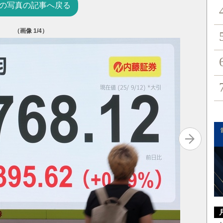
の写真の記事へ戻る
（画像
1
/4）
図表①
写