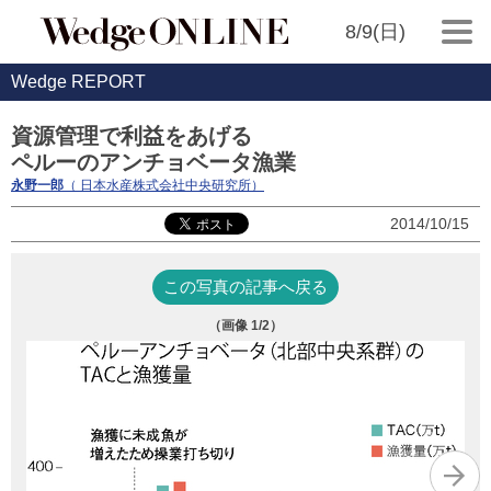
8/9(日)
Wedge REPORT
資源管理で利益をあげる
ペルーのアンチョベータ漁業
永野一郎
（ 日本水産株式会社中央研究所）
2014/10/15
この写真の記事へ戻る
（画像
1
/2）