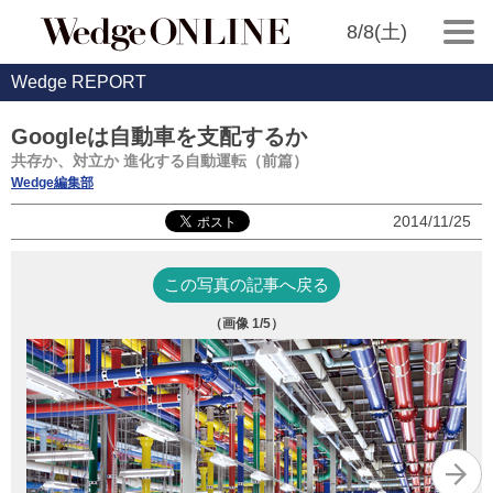
8/8(土)
Wedge REPORT
Googleは自動車を支配するか
共存か、対立か 進化する自動運転（前篇）
Wedge編集部
2014/11/25
この写真の記事へ戻る
（画像
1
/5）