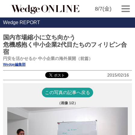
8/7(金)
Wedge REPORT
国内市場縮小に立ち向かう
危機感抱く中小企業2代目たちのフィリピン合
宿
円安を活かせるか 中小企業の海外展開（前篇）
Wedge編集部
2015/02/16
この写真の記事へ戻る
（画像
1
/2）