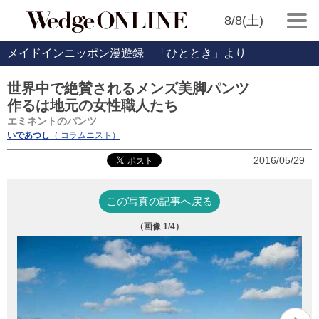
8/8(土)
メイドインニッポン漫遊録 「ひととき」より
世界中で絶賛されるメンズ美脚パンツ
作るは地元の女性職人たち
エミネントのパンツ
いであつし
（ コラムニスト）
2016/05/29
この写真の記事へ戻る
（画像
1
/4）