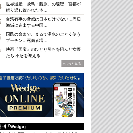
世界遺産「飛鳥・藤原」の秘密 宮都が
4
繰り返し置かれた本…
台湾有事の脅威は日本だけでない…周辺
5
海域に進出する中国…
国民の命まで、まるで湯水のごとく使う
6
プーチン…死傷者増…
映画『国宝』のひとり勝ちを阻んだ女優
7
たち 不惑を迎える…
»もっと見る
月刊「Wedge」