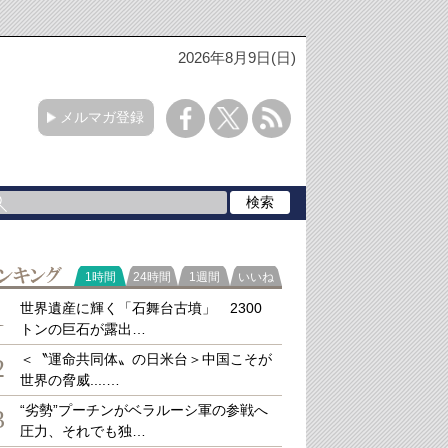
2026年8月9日(日)
メルマガ登録
ラ
1時間
24時間
1週間
いいね
キング
世界遺産に輝く「石舞台古墳」 2300
1
トンの巨石が露出…
＜〝運命共同体〟の日米台＞中国こそが
2
世界の脅威....…
“劣勢”プーチンがベラルーシ軍の参戦へ
3
圧力、それでも独…