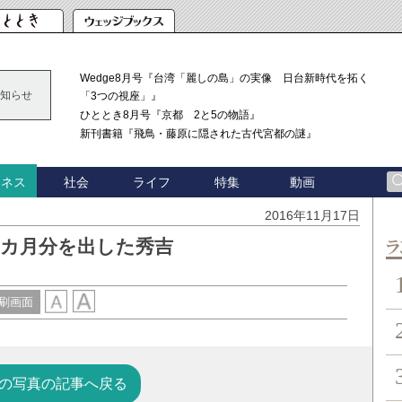
Wedge8月号『台湾「麗しの島」の実像 日台新時代を拓く
知らせ
「3つの視座」』
ひととき8月号『京都 2と5の物語』
新刊書籍『飛鳥・藤原に隠された古代宮都の謎』
社会
ライフ
特集
動画
ジネス
2016年11月17日
6カ月分を出した秀吉
ン
刷画面
の写真の記事へ戻る