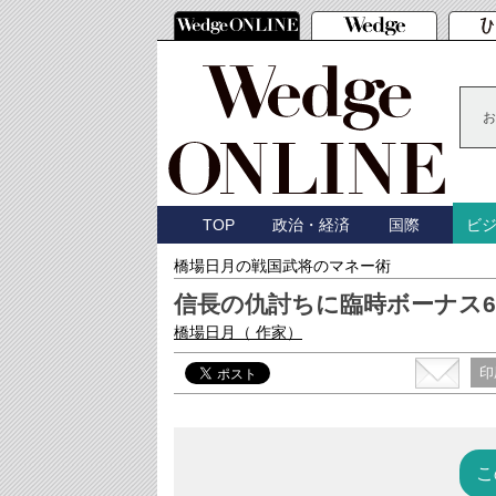
お
TOP
政治・経済
国際
ビ
橋場日月の戦国武将のマネー術
信長の仇討ちに臨時ボーナス
橋場日月
（ 作家）
印
こ