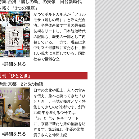
特集:台湾「麗しの島」の実像 日台新時代
を拓く「3つの視座」
かつてポルトガル人が「フォル
モサ（麗しの島）」と呼んだ台
湾。半導体産業で世界の最先端
技術をリードし、日本統治時代
の記憶も、歴史の一部として内
包している。一方で、現在は米
中対立の最前線に立たされ、難
しい現実に直面している。国際
社会で複雑な立…
»詳細を見る
月刊「ひととき」
特集:京都 2と5の物語
日本の文化や風土、人々の営み
を伝え、旅へと誘ってきた「ひ
ととき」。当誌が幾度となく特
集してきたのが京都です。創刊
25周年を迎える今号では、
〝2〟と〝5〟をキーワード
に、京都で新たな旅の物語を紡
ぎます。第1部は、俳優の常盤
»詳細を見る
貴子さんと仲間由紀…