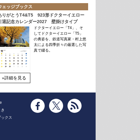
ウェッジブックス
ありがとうT4&T5 923形ドクターイエロー
引退記念カレンダー2027 壁掛けタイプ
ドクターイエロー「T4」、そ
してドクターイエロー「T5」
の勇姿を、鉄道写真家・村上悠
太による四季折々の厳選した写
真で綴る。
»詳細を見る
e
とき
ブックス