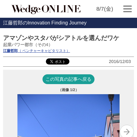
8/7(金)
江藤哲郎のInnovation Finding Journey
アマゾンやスタバがシアトルを選んだワケ
起業パワー都市（その4）
江藤哲郎
（ ベンチャーキャピタリスト）
2016/12/03
この写真の記事へ戻る
（画像
1
/2）
©︎N