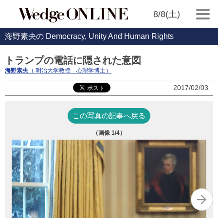
8/8(土)
海野素央の Democracy, Unity And Human Rights
トランプの電話に隠された意図
海野素央
（ 明治大学教授 心理学博士）
2017/02/03
この写真の記事へ戻る
（画像
1
/4）
写