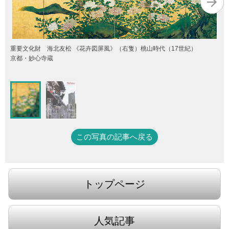
重要文化財 海北友松 《花卉図屏風》（右隻）桃山時代（17世紀）
京都・妙心寺蔵
この写真の記事へ戻る
トップページ
人気記事