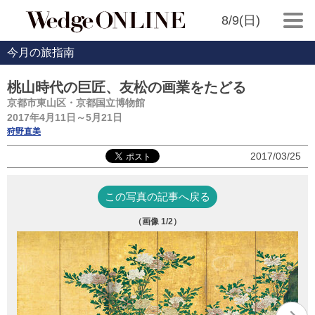
8/9(日)
今月の旅指南
桃山時代の巨匠、友松の画業をたどる
京都市東山区・京都国立博物館
2017年4月11日～5月21日
狩野直美
2017/03/25
この写真の記事へ戻る
（画像
1
/2）