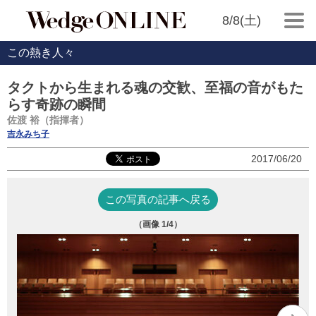
8/8(土)
この熱き人々
タクトから生まれる魂の交歓、至福の音がもた
らす奇跡の瞬間
佐渡 裕（指揮者）
吉永みち子
2017/06/20
この写真の記事へ戻る
（画像
1
/4）